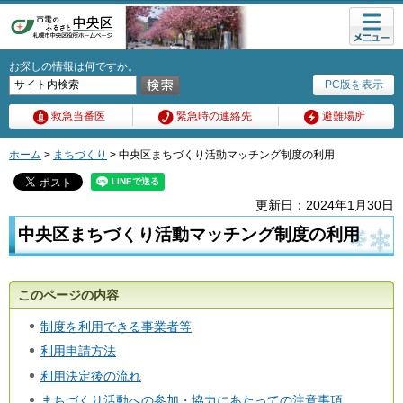
メニュ
ー
お探しの情報は何ですか。
PC版を表示
救急当番医
緊急時の連絡先
避難場所
ホーム
>
まちづくり
> 中央区まちづくり活動マッチング制度の利用
更新日：2024年1月30日
中央区まちづくり活動マッチング制度の利用
このページの内容
制度を利用できる事業者等
利用申請方法
利用決定後の流れ
まちづくり活動への参加・協力にあたっての注意事項