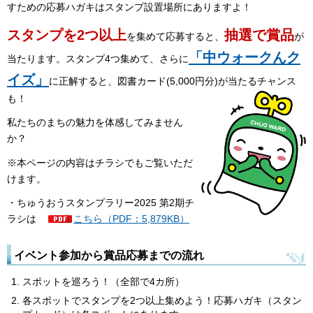
すための応募ハガキはスタンプ設置場所にありますよ！
スタンプを2つ以上
抽選で賞品
を集めて応募すると、
が
「中ウォークんク
当たります。スタンプ4つ集めて、さらに
イズ」
に正解すると、図書カード(5,000円分)が当たるチャンス
も！
私たちのまちの魅力を体感してみません
か？
※本ページの内容はチラシでもご覧いただ
けます。
・ちゅうおうスタンプラリー2025 第2期チ
ラシは
こちら（PDF：5,879KB）
イベント参加から賞品応募までの流れ
スポットを巡ろう！（全部で4カ所）
各スポットでスタンプを2つ以上集めよう！応募ハガキ（スタン