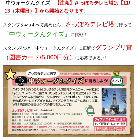
中ウォークんクイズ
【
注意】
さっぽろテレビ塔は【11/
13（木曜日）】から開始となります。
さっぽろテレビ塔
スタンプを4つすべて集めたら、
に行って
「中ウォークんクイズ」
に挑戦！
グランプリ賞
スタンプ4つと「中ウォークんクイズ」に正解で
（図書カード/5,000円分）
に応募できるよ!!