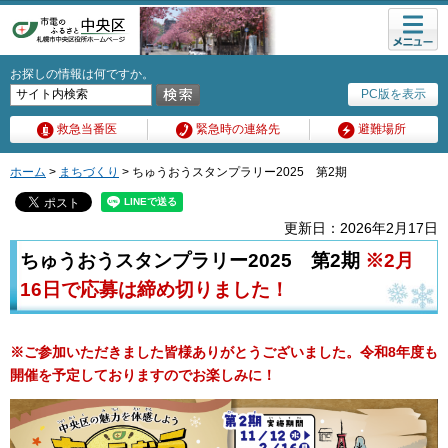
メニュ
ー
お探しの情報は何ですか。
PC版を表示
救急当番医
緊急時の連絡先
避難場所
ホーム
>
まちづくり
> ちゅうおうスタンプラリー2025 第2期
更新日：2026年2月17日
ちゅうおうスタンプラリー2025 第2期
※2月
16日で応募は締め切りました！
※ご参加いただきました皆様ありがとうございました。令和8年度も
開催を予定しておりますのでお楽しみに！