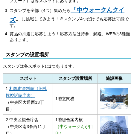
プカード）は各スポットにあります。
「
中ウォークんクイ
スタンプを全部（4つ）集めたら
」
ズ
に挑戦してみよう！※スタンプ4つだけでも応募は可能で
す。
賞品の抽選に応募しよう！応募方法は持参、郵送、WEBの3種類
あります。
スタンプの設置場所
スタンプは各スポットに1つあります。
スポット
スタンプ設置場所
施設画像
1.
札幌市資料館（旧札
幌控訴院庁舎）
1階玄関横
（中央区大通西13丁
目）
2.中央区複合庁舎
1階総合案内横
（中央区南3条西11丁
（中ウォークんが目
目）
印）