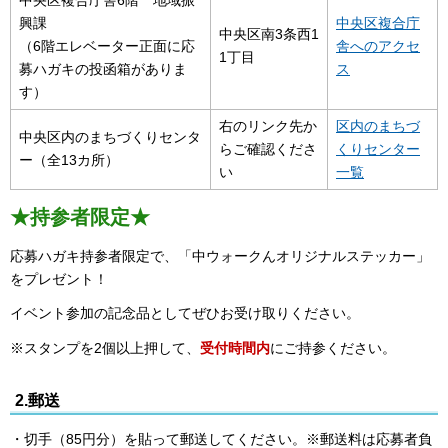
興課
中央区複合庁
中央区南3条西1
（6階エレベーター正面に応
舎へのアクセ
1丁目
募ハガキの投函箱がありま
ス
す）
右のリンク先か
区内のまちづ
中央区内のまちづくりセンタ
らご確認くださ
くりセンター
ー（全13カ所）
い
一覧
★持参者限定★
応募ハガキ持参者限定で、「中ウォークんオリジナルステッカー」
をプレゼント！
イベント参加の記念品としてぜひお受け取りください。
※スタンプを2個以上押して、
受付時間内
にご持参ください。
2.郵送
・切手（85円分）を貼って郵送してください。※郵送料は応募者負