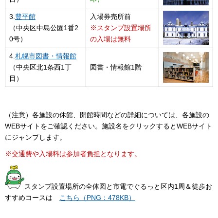
3.
豊平館
入場券売所前
（中央区中島公園1番2
※スタンプ設置場所
0号）
の入場は無料
4.
札幌市図書・情報館
（中央区北1条西1丁
図書・情報館1階
目）
（注意）各施設の休館、開館時間などの詳細については、各施設の
WEBサイトをご確認ください。施設名をクリックするとWEBサイト
にジャンプします。
※交通費や入場料は参加者負担となります。
スタンプ設置場所の全体図と市電でぐるっと区内1周＆徒歩お
すすめコースは
こちら（PNG：478KB）