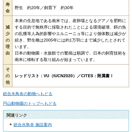
寿
野生 約20年／飼育下 約30年
命
本来の生息地である南米では、産卵場となるグアノを肥料に
減
する目的で無秩序に採取されたことによる環境破壊、餌の魚
少
の乱獲等人為的影響やエルニーニョ等により個体数は減少が
の
続き、野生種は2005年には約1万羽にまで減少したとされて
理
います。
由
日本の動物園・水族館での繁殖は順調で、日本の飼育技術を
南米に移転する取り組みが始まっています。
そ
の
レッドリスト：VU（IUCN2020）／CITES：附属書Ⅰ
他
総合水鳥舎の動物へもどる
円山動物園のトップへもどる
関連リンク
総合水鳥舎 施設案内