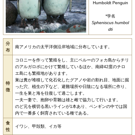
Humboldt Penguin
*学名
Spheniscus humbol
dti
分
南アメリカの太平洋側沿岸地域に分布しています。
布
コロニーを作って繁殖をし、主にペルーのフォカ島からチリ
のアルガロボにかけて繁殖しているほか、南緯42度のチロ
エ島にも繁殖地があります。
巣は糞が堆積して化石化したグアノや岩の割れ目、地面に掘
特
った穴、植生の下など、避難場所や日陰になる場所に作り、
徴
一生を巣と海を往復して過ごします。
一夫一妻で、抱卵や育雛は雄と雌で協力して行います。
のど元を横切る黒いラインが1本あり、ペンギンの中では国
内で一番多く飼育されている種である。
食
イワシ、甲殻類、イカ等
性