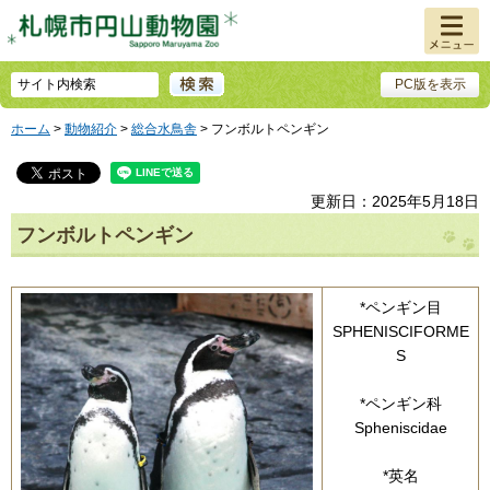
メニュ
ー
PC版を表示
ホーム
>
動物紹介
>
総合水鳥舎
> フンボルトペンギン
更新日：2025年5月18日
フンボルトペンギン
*ペンギン目
SPHENISCIFORME
S
*ペンギン科
Spheniscidae
*英名