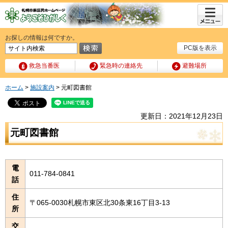
メニュ
ー
お探しの情報は何ですか。
PC版を表示
救急当番医
緊急時の連絡先
避難場所
ホーム
>
施設案内
> 元町図書館
更新日：2021年12月23日
元町図書館
電
011-784-0841
話
住
〒065-0030札幌市東区北30条東16丁目3-13
所
交