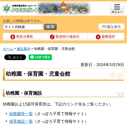
メニュ
ー
お探しの情報は何ですか。
PC版を表示
救急当番医
緊急時の連絡先
避難場所
ホーム
>
施設案内
> 幼稚園・保育園・児童会館
更新日：2024年3月29日
幼稚園・保育園・児童会館
幼稚園・保育施設
幼稚園および認可保育所は、下記のリンク先をご覧ください。
幼稚園等一覧
（さっぽろ子育て情報サイト）
保育施設一覧
（さっぽろ子育て情報サイト）