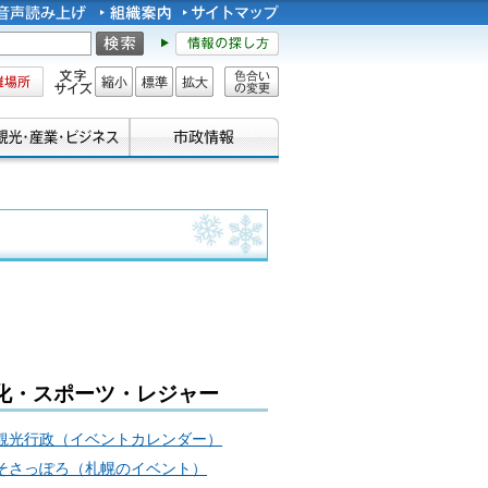
所
文字サイズ
縮小
標準
拡大
色合い
の変更
化・スポーツ・レジャー
観光行政（イベントカレンダー）
そさっぽろ（札幌のイベント）