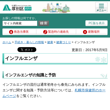
メニュ
ー
お探しの情報は何ですか。
PC版を表示
救急当番医
緊急時の連絡先
避難場所
ホーム
>
手続き・暮らしの情報
>
健康
>
健康づくり
> インフルエンザ
更新日：2017年5月9日
インフルエンザ
インフルエンザの知識と予防
インフルエンザの流行は通常初冬から春先にみられます。インフル
エンザに関する知識・予防方法等については、
札幌市保健所のホー
ムページ
をご覧ください。