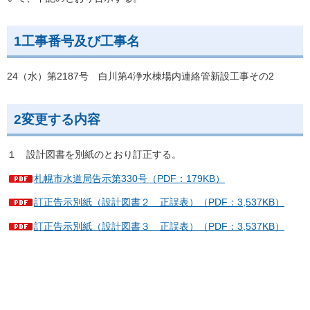
1工事番号及び工事名
24（水）第2187号 白川第4浄水棟場内連絡管新設工事その2
2変更する内容
１ 設計図書を別紙のとおり訂正する。
札幌市水道局告示第330号（PDF：179KB）
訂正告示別紙（設計図書２ 正誤表）（PDF：3,537KB）
訂正告示別紙（設計図書３ 正誤表）（PDF：3,537KB）