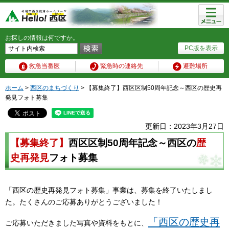
メニュ
ー
お探しの情報は何ですか。
PC版を表示
救急当番医
緊急時の連絡先
避難場所
ホーム
>
西区のまちづくり
> 【募集終了】西区区制50周年記念～西区の歴史再
発見フォト募集
更新日：2023年3月27日
【募集終了】
西区区制50周年記念～西区の
歴
史再発見
フォト募集
「西区の歴史再発見フォト募集」事業は、募集を終了いたしまし
た。たくさんのご応募ありがとうございました！
「西区の歴史再
ご応募いただきました写真や資料をもとに、