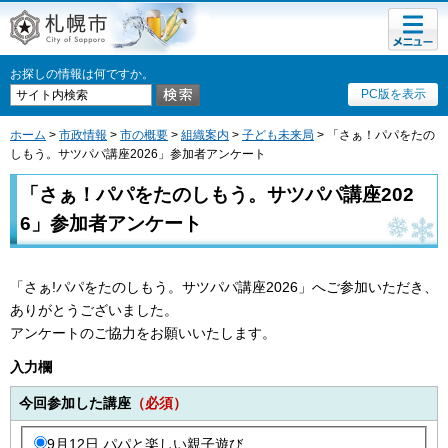
メニュ
札幌市
ー
お探しの情報は何ですか。
PC版を表示
ホーム
>
市政情報
>
市の概要
>
組織案内
>
子ども未来局
> 「さぁ！パパをたの
しもう。サツパパ講座2026」参加者アンケート
「さぁ！パパをたのしもう。サツパパ講座202
6」参加者アンケート
「さぁ!パパをたのしもう。サツパパ講座2026」へご参加いただき、
ありがとうございました。
アンケートのご協力をお願いいたします。
入力欄
今回参加した講座
（必須）
9月12日 パパと楽しい親子遊び