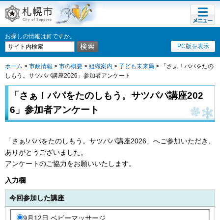
メニュ
札幌市
ー
お探しの情報は何ですか。
PC版を表示
ホーム
>
市政情報
>
市の概要
>
組織案内
>
子ども未来局
> 「さぁ！パパをたの
しもう。サツパパ講座2026」参加者アンケート
「さぁ！パパをたのしもう。サツパパ講座202
6」参加者アンケート
「さぁ!パパをたのしもう。サツパパ講座2026」へご参加いただき、
ありがとうございました。
アンケートのご協力をお願いいたします。
入力欄
今回参加した講座
9月12日 ベビーマッサージ