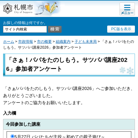
メニュ
札幌市
ー
お探しの情報は何ですか。
PC版を表示
ホーム
>
市政情報
>
市の概要
>
組織案内
>
子ども未来局
> 「さぁ！パパをたの
しもう。サツパパ講座2026」参加者アンケート
「さぁ！パパをたのしもう。サツパパ講座202
6」参加者アンケート
「さぁ!パパをたのしもう。サツパパ講座2026」へご参加いただき、
ありがとうございました。
アンケートのご協力をお願いいたします。
入力欄
今回参加した講座
5月27日 パパたちが主役～初めての親子遊び～