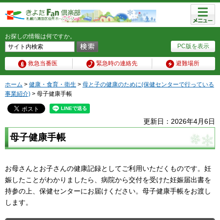
メニュ
ー
お探しの情報は何ですか。
PC版を表示
救急当番医
緊急時の連絡先
避難場所
ホーム
>
健康・食育・衛生
>
母と子の健康のために(保健センターで行っている
事業紹介)
> 母子健康手帳
更新日：2026年4月6日
母子健康手帳
お母さんとお子さんの健康記録としてご利用いただくものです。妊
娠したことがわかりましたら、病院から交付を受けた妊娠届出書を
持参の上、保健センターにお届けください。母子健康手帳をお渡し
します。