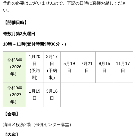
予約の必要はございませんので、下記の日時に直接お越しくださ
い。
【開催日時】
奇数月第3火曜日
10時～11時(受付時間9時30分～）
1月20
3月17
令和8年
日
日
5月19
7月21
9月15
11月17
（2026
(予約
(予約
日
日
日
日
年）
制)
制)
令和9年
1月19
3月16
（2027
日
日
年）
【会場】
清田区役所2階（保健センター講堂）
【内容】