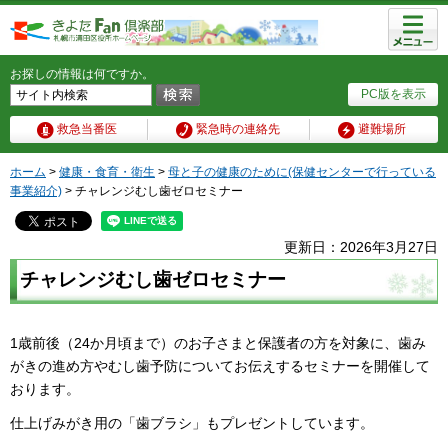
メニュ
ー
お探しの情報は何ですか。
PC版を表示
救急当番医
緊急時の連絡先
避難場所
ホーム
>
健康・食育・衛生
>
母と子の健康のために(保健センターで行っている
事業紹介)
> チャレンジむし歯ゼロセミナー
更新日：2026年3月27日
チャレンジむし歯ゼロセミナー
1歳前後（24か月頃まで）のお子さまと保護者の方を対象に、歯み
がきの進め方やむし歯予防についてお伝えするセミナーを開催して
おります。
仕上げみがき用の「歯ブラシ」もプレゼントしています。