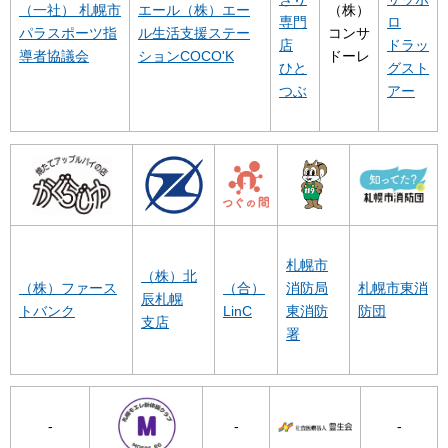
（一社） 札幌市
エール（株）エー
（株）
専門
ロ
パラスポーツ指
ル生活支援ステー
コンサ
店
ドラッ
導者協議会
ションCOCO'K
ドーレ
ひと
グスト
つぶ
アー
札幌市
（株）北
（株）ファース
（合）
消防局
札幌市東消
辰札幌
トバンク
LinC
東消防
防団
支店
署
-
-
-