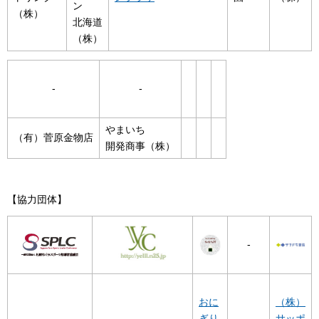
ン
（株）
北海道
（株）
-
-
やまいち
（有）菅原金物店
開発商事（株）
【協力団体】
-
おに
（株）
ぎり
サッポ