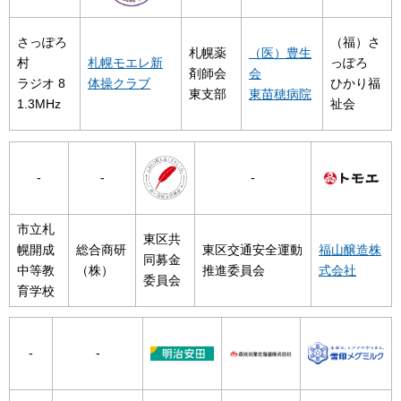
さっぽろ
（福）さ
札幌薬
（医）豊生
村
札幌モエレ新
っぽろ
剤師会
会
ラジオ 8
体操クラブ
ひかり福
東支部
東苗穂病院
1.3MHz
祉会
-
-
-
市立札
東区共
幌開成
総合商研
東区交通安全運動
福山醸造株
同募金
中等教
（株）
推進委員会
式会社
委員会
育学校
-
-