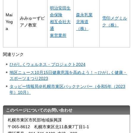
明治安田生
Mai
命保険
森永乳業
みみゅーずピ
雪印メグミル
Yog
相互会社大
北海道
アノ教室
ク（株）
a
通
（株）
東営業所
関連リンク
ひがしくウェルネス・プロジェクト2024
地区ニュース10月15日健康意識を高めよう！～ひがしく健康・
スポーツまつり2023
タッピー情報局＠札幌市東区バックナンバー（令和5年（2023
年）10月）
このページについてのお問い合わせ
札幌市東区市民部地域振興課
〒065-8612 札幌市東区北11条東7丁目1-1