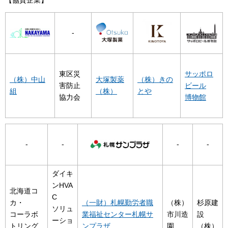
【協賛企業】
-
東区災
サッポロ
（株）中山
大塚製薬
（株）きの
害防止
ビール
組
（株）
とや
協力会
博物館
-
-
-
-
ダイキ
ンHVA
北海道コ
C
カ・
（一財）札幌勤労者職
（株）
杉原建
ソリュ
コーラボ
業福祉センター札幌サ
市川造
設
ーショ
トリング
ンプラザ
園
（株）