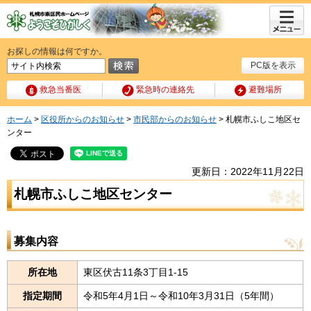
メニュ
ー
お探しの情報は何ですか。
PC版を表示
救急当番医
緊急時の連絡先
避難場所
ホーム
>
区役所からのお知らせ
>
市民部からのお知らせ
> 札幌市ふしこ地区セ
ンター
更新日：2022年11月22日
札幌市ふしこ地区センター
募集内容
所在地
東区伏古11条3丁目1-15
指定期間
令和5年4月1日～令和10年3月31日（5年間）