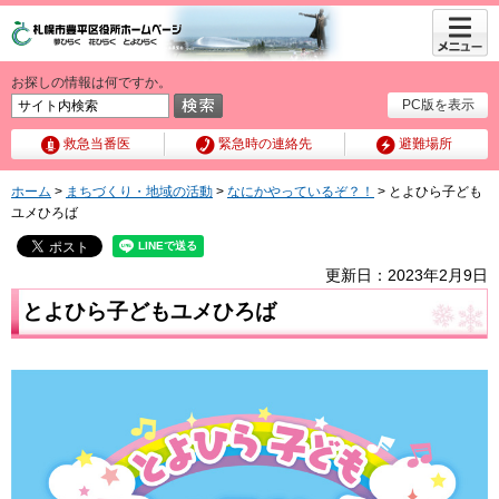
メニュ
ー
お探しの情報は何ですか。
PC版を表示
救急当番医
緊急時の連絡先
避難場所
ホーム
>
まちづくり・地域の活動
>
なにかやっているぞ？！
> とよひら子ども
ユメひろば
更新日：2023年2月9日
とよひら子どもユメひろば