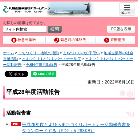
メニュ
ー
お探しの情報は何ですか。
PC版を表示
救急当番医
緊急時の連絡先
避難場所
ホーム
>
まちづくり・地域の活動
>
まちづくりのお手伝い
>
地域企業等の社会
貢献活動
>
とよひらまちづくりパートナー制度
>
とよひらまちづくりパートナ
ー活動報告
>
令和4年度活動報告
> 平成28年度活動報告
更新日：2022年8月16日
平成28年度活動報告
活動報告書
平成28年度とよひらまちづくりパートナー活動報告書を
ダウンロードする（PDF：5,263KB）