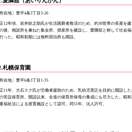
1.愛隣舘（あいりんかん）
所在地〕豊平4条3丁目3-26
正12年頃、岩井鉄之助氏が生活困窮者救済のため、約30世帯の長屋を
の後、相談所を兼ねた集会所、授産所を建設し、愛隣舘と称して社会福
行った。昭和初期には無料宿泊所も開設。
2.札幌保育園
所在地〕豊平6条3丁目1-35
正11年、大石スク氏が労働者援助のため、乳幼児受託を目的に開設した
の常設保育所。開設以来、全道の保育所保母の養成にも尽力した。昭和2
童福祉法による措置施設として認可。同51年、法人許可。