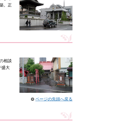
新築。正
の相談
が盛大
ページの先頭へ戻る