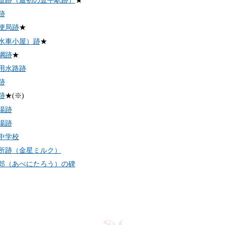
鉄道跡（最初の豊平駅跡）
★
跡
郵便局跡
★
（水車小屋）跡
★
製綱跡
★
号用水路跡
跡
跡
★(※)
葬場跡
役場跡
海中学校
乳所跡（金星ミルク）
太郎（あべにたろう）の碑