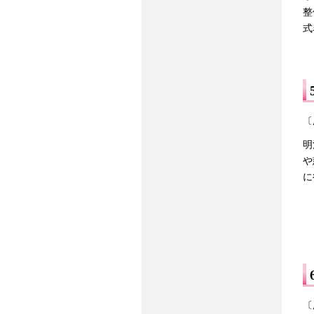
整
式
〔
明
や
に
〔