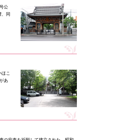
号公
裡、同
小ほこ
があ
水車の安泰を祈願して建立された。昭和