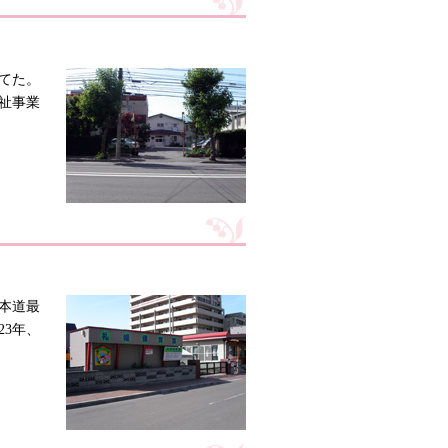
建てた。
祉事業
本道最
3年、