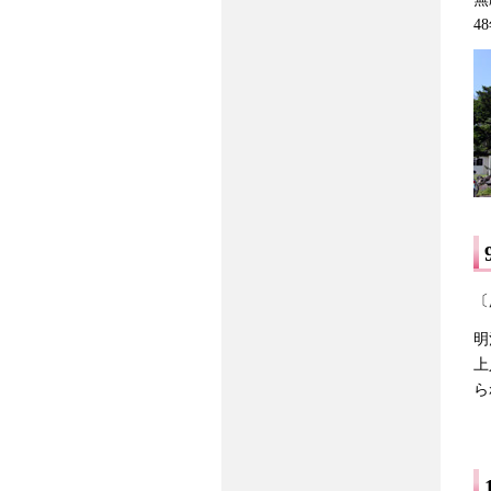
4
〔
明
上
ら