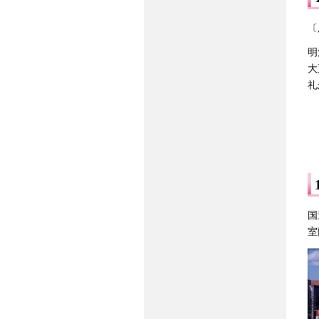
〔
明
大
礼
国
室