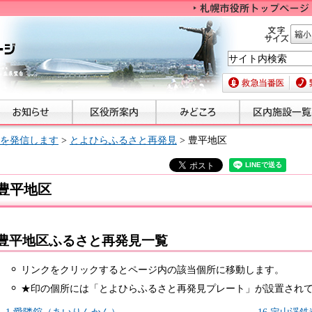
文字サイズ
縮小
救急当番医
緊急
を発信します
>
とよひらふるさと再発見
> 豊平地区
豊平地区
豊平地区ふるさと再発見一覧
リンクをクリックするとページ内の該当個所に移動します。
★印の個所には「とよひらふるさと再発見プレート」が設置され