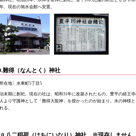
8年、現在の旭水会館へ安置。
9.難得（なんとく）神社
所在地〕水車町5丁目5
治末期に創祀。現在の社は、昭和31年に改築されたもの。豊平の経王寺
人より守護神として「難得大龍神」を授かったのが始まり。水の神様と
れる。
10.八二稲荷（はちにいなり）神社
※現存しません