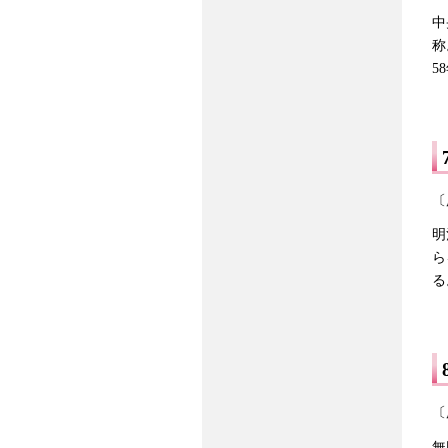
中
称
5
〔
明
ら
る
〔
無