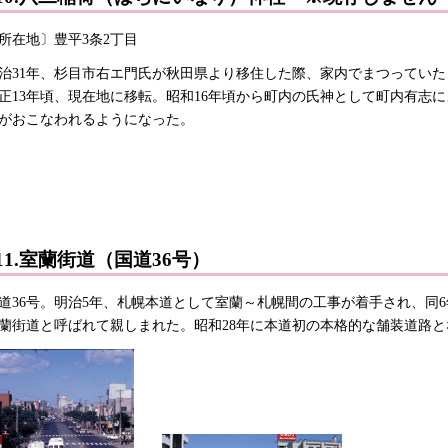
所在地〕豊平3条2丁目
治31年、杉目市右エ門氏が秋田県より移住した際、家内でまつっていた
正13年頃、現在地に移転。昭和16年頃から町内の氏神として町内有志
がおこなわれるようになった。
11.室蘭街道（国道36号）
道36号。明治5年、札幌本道として室蘭～札幌間の工事が着手され、同
蘭街道と呼ばれて親しまれた。昭和28年に本道初の本格的な舗装道路