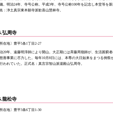
備。明治24年、寺号公称。平成3年、寺号公称100年を記念し本堂等を
名：浄土真宗東本願寺派歓喜山慧林寺。
5.弘周寺
所在地〕豊平5条1丁目2-27
治20年、遠藤明淳師により開山。大正期には斉藤周嶺師が、生活困窮者
慈善事業に尽力した。毎年10月8日には、本尊の大日如来をまつる例祭
行われていた。正式名：真言宗智山派湯殿山弘周寺。
6.龍松寺
所在地〕豊平3条6丁目1-30