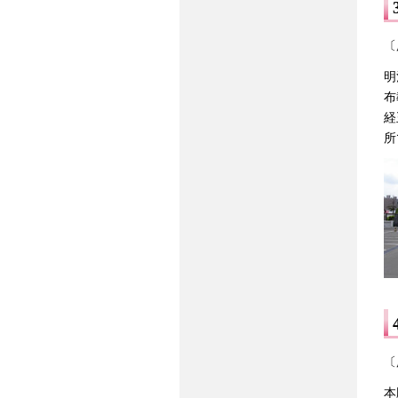
〔
明
布
経
所
〔
本