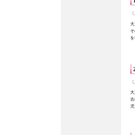
〔
大
そ
を
〔
大
古
児