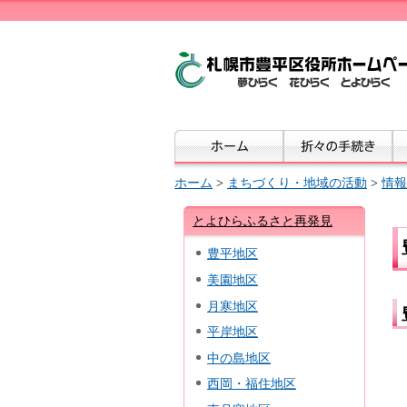
ホーム
>
まちづくり・地域の活動
>
情報
とよひらふるさと再発見
豊平地区
美園地区
月寒地区
平岸地区
中の島地区
西岡・福住地区