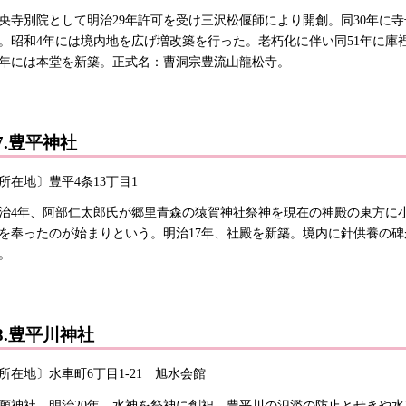
央寺別院として明治29年許可を受け三沢松偃師により開創。同30年に寺
。昭和4年には境内地を広げ増改築を行った。老朽化に伴い同51年に庫
8年には本堂を新築。正式名：曹洞宗豊流山龍松寺。
7.豊平神社
所在地〕豊平4条13丁目1
治4年、阿部仁太郎氏が郷里青森の猿賀神社祭神を現在の神殿の東方に
を奉ったのが始まりという。明治17年、社殿を新築。境内に針供養の碑
。
8.豊平川神社
所在地〕水車町6丁目1-21 旭水会館
願神社。明治20年、水神を祭神に創祀。豊平川の氾濫の防止とせきや