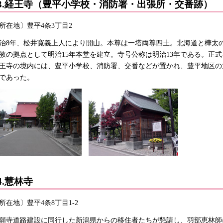
3.経王寺（豊平小学校・消防署・出張所・交番跡）
所在地〕豊平4条3丁目2
治8年、松井寛義上人により開山。本尊は一塔両尊四土。北海道と樺太
教の拠点として明治15年本堂を建立。寺号公称は明治13年である。正
王寺の境内には、豊平小学校、消防署、交番などが置かれ、豊平地区の
であった。
4.慧林寺
所在地〕豊平4条8丁目1-2
願寺道路建設に同行した新潟県からの移住者たちが懇請し、羽部恵林師