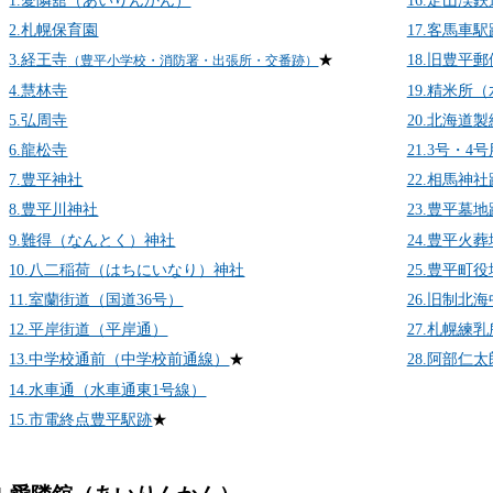
1.愛隣舘（あいりんかん）
16.定山渓
2.札幌保育園
17.客馬車駅
3.経王寺
★
18.旧豊平
（豊平小学校・消防署・出張所・交番跡）
4.慧林寺
19.精米所
5.弘周寺
20.北海道
6.龍松寺
21.3号・4
7.豊平神社
22.相馬神社
8.豊平川神社
23.豊平墓地
9.難得（なんとく）神社
24.豊平火
10.八二稲荷（はちにいなり）神社
25.豊平町
11.室蘭街道（国道36号）
26.旧制北
12.平岸街道（平岸通）
27.札幌練
13.中学校通前（中学校前通線）
★
28.阿部仁
14.水車通（水車通東1号線）
15.市電終点豊平駅跡
★