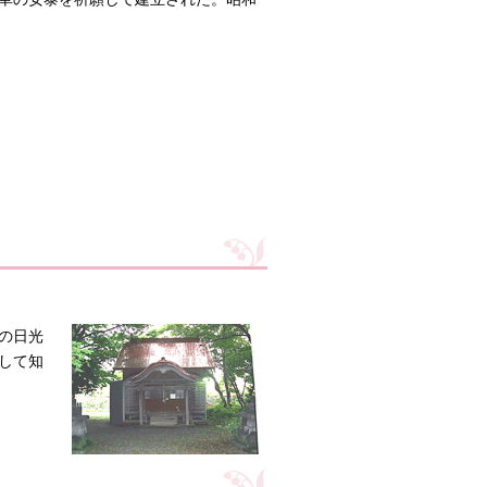
の日光
して知