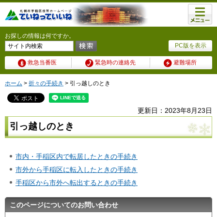
メニュ
ー
お探しの情報は何ですか。
PC版を表示
救急当番医
緊急時の連絡先
避難場所
ホーム
>
折々の手続き
> 引っ越しのとき
更新日：2023年8月23日
引っ越しのとき
市内・手稲区内で転居したときの手続き
市外から手稲区に転入したときの手続き
手稲区から市外へ転出するときの手続き
このページについてのお問い合わせ