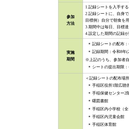
1.記録シートを入手す
2.記録シートに、自身
参加
目標例）自分で朝食を
方法
3.期間中は毎日、目標
4.設定した期間の記録
記録シートの配布：令
記録期間：令和8年(
実施
期間
※上記のうち、参加者
シートの提出期限：令
＜記録シートの配布場
手稲区役所1階広聴
手稲保健センター2
曙図書館
手稲区内小学校（全
手稲区内児童会館
手稲区体育館