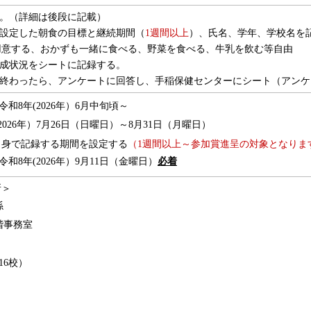
る。（詳細は後段に記載）
で設定した朝食の目標と継続期間（
1週間以上
）、氏名、学年、学校名を
用意する、おかずも一緒に食べる、野菜を食べる、牛乳を飲む等自由
達成状況をシートに記録する。
が終わったら、アンケートに回答し、手稲保健センターにシート（アン
和8年(2026年）6月中旬頃～
2026年）7月26日（日曜日）～8月31日（月曜日）
自身で記録する期間を設定する
（1週間以上～参加賞進呈の対象となりま
和8年(2026年）9月11日（金曜日）
必着
所＞
係
階事務室
16校）