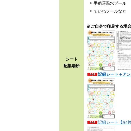
手稲曙温水プール
ていねプールなど
※ご自身で印刷する場
シート
配架場所
記録シート＋アンケ
記録シート【A4片