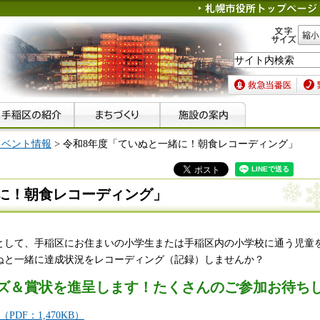
文字サイズ
縮小
救急当番医
緊急
イベント情報
> 令和8年度「ていぬと一緒に！朝食レコーディング」
に！朝食レコーディング」
として、手稲区にお住まいの小学生または手稲区内の小学校に通う児童
ぬと一緒に達成状況をレコーディング（記録）しませんか？
ズ＆賞状
を進呈します！たくさんのご参加お待ちし
PDF：1,470KB）