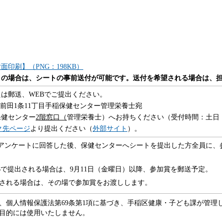
面印刷】（PNG：198KB）
）の場合は、シートの事前送付が可能です。送付を希望される場合は、
は郵送、WEBでご提出ください。
手稲区前田1条11丁目手稲保健センター管理栄養士宛
保健センター
2階窓口（
管理栄養士）へお持ちください（受付時間：土日・祝
ク先ページ
より提出ください（
外部サイト
）。
、アンケートに回答した後、保健センターへシートを提出した方全員に、
Bで提出される場合は、9月11日（金曜日）以降、参加賞を郵送予定。
される場合は、その場で参加賞をお渡しします。
、個人情報保護法第69条第1項
に基づき、手稲区健康・子ども課が管理
目的には使用いたしません。