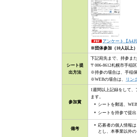
アンケート【A4片
※団体参加（10人以上
下記宛先まで、持参また
シート提
〒006-8612札幌市
出方法
※持参の場合は、手稲
※WEBの場合は、
リン
1週間以上記録をして
ます。
参加賞
シートを郵送、WE
シートを持参で提出
応募者の個人情報は
備考
とし、本事業以外の