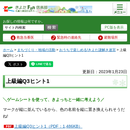
メニュ
ー
お探しの情報は何ですか。
PC版を表示
救急当番医
緊急時の連絡先
避難場所
ホーム
>
まちづくり・地域の活動
>
おうちで楽しめる!きよた謎解き迷宮
> 上級
編Q3ヒント1
更新日：2023年1月23日
上級編Q3ヒント1
╲ゲームシートを使って、きよっちと一緒に考えよう／
マークが縦に並んでいるから、色の名前を縦に置き換えられそうだ
ね!
上級編Q3ヒント1（PDF：1,486KB）