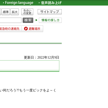
色合いの変更
標準
拡大
時の連絡先
避難場所
更新日：2022年12月9日
い何だろう??もう一度ピックをよ～く