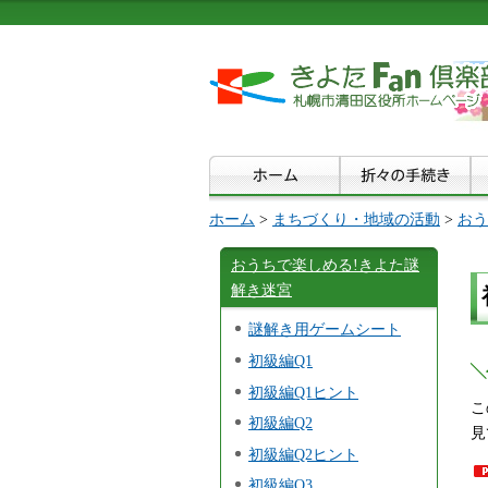
ホーム
>
まちづくり・地域の活動
>
おう
おうちで楽しめる!きよた謎
解き迷宮
謎解き用ゲームシート
初級編Q1
╲
初級編Q1ヒント
こ
初級編Q2
見
初級編Q2ヒント
初級編Q3