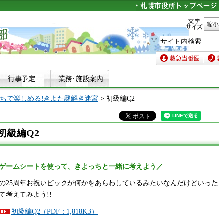
文字サイズ
縮小
救急当番医
緊急
ちで楽しめる!きよた謎解き迷宮
> 初級編Q2
初級編Q2
ゲームシートを使って、きよっちと一緒に考えよう／
の25周年お祝いピックが何かをあらわしているみたいなんだけどいった
て考えてみよう!!
初級編Q2（PDF：1,818KB）