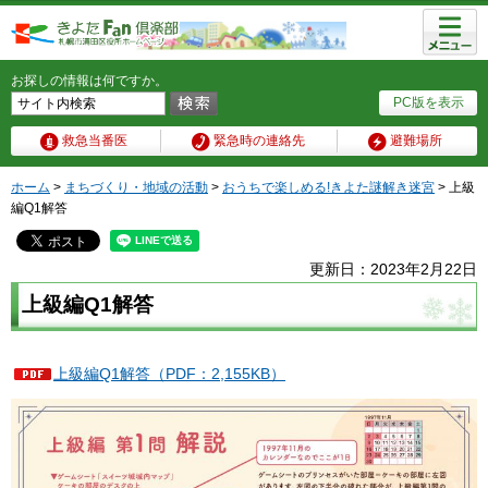
メニュ
ー
お探しの情報は何ですか。
PC版を表示
救急当番医
緊急時の連絡先
避難場所
ホーム
>
まちづくり・地域の活動
>
おうちで楽しめる!きよた謎解き迷宮
> 上級
編Q1解答
更新日：2023年2月22日
上級編Q1解答
上級編Q1解答（PDF：2,155KB）