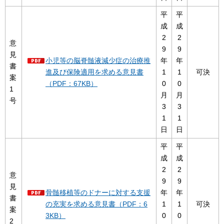
平
平
成
成
2
2
意
9
9
見
小児等の脳脊髄液減少症の治療推
年
年
書
進及び保険適用を求める意見書
1
1
可決
案
（PDF：67KB）
0
0
1
月
月
号
3
3
1
1
日
日
平
平
成
成
2
2
意
9
9
見
骨髄移植等のドナーに対する支援
年
年
書
の充実を求める意見書（PDF：6
1
1
可決
案
3KB）
0
0
2