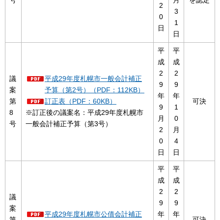
号
月
を認定
2
3
0
1
日
日
平
平
成
成
2
2
議
平成29年度札幌市一般会計補正
9
9
案
予算（第2号）（PDF：112KB）
年
年
第
訂正表（PDF：60KB）
可決
9
1
8
※訂正後の議案名：平成29年度札幌市
月
0
号
一般会計補正予算（第3号）
2
月
0
4
日
日
平
平
成
成
2
2
議
9
9
案
平成29年度札幌市公債会計補正
年
年
第
可決