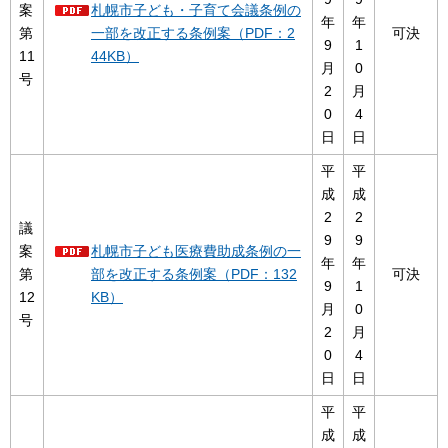
案
札幌市子ども・子育て会議条例の
年
年
第
一部を改正する条例案（PDF：2
可決
9
1
11
44KB）
月
0
号
2
月
0
4
日
日
平
平
成
成
2
2
議
9
9
案
札幌市子ども医療費助成条例の一
年
年
第
部を改正する条例案（PDF：132
可決
9
1
12
KB）
月
0
号
2
月
0
4
日
日
平
平
成
成