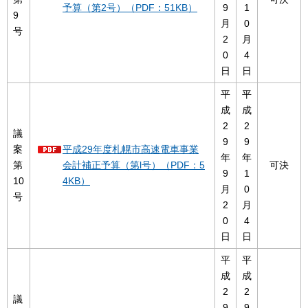
予算（第2号）（PDF：51KB）
9
1
9
月
0
号
2
月
0
4
日
日
平
平
成
成
2
2
議
9
9
案
平成29年度札幌市高速電車事業
年
年
第
会計補正予算（第l号）（PDF：5
可決
9
1
10
4KB）
月
0
号
2
月
0
4
日
日
平
平
成
成
2
2
議
9
9