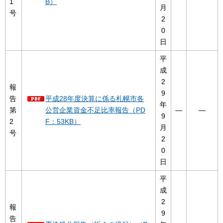
1
B）
月
号
2
0
日
平
成
2
報
9
告
平成28年度決算に係る札幌市各
年
第
公営企業資金不足比率報告（PD
―
―
9
2
F：53KB）
月
号
2
0
日
平
成
2
報
9
告