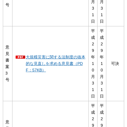
月
月
号
3
3
1
1
日
日
平
平
成
成
2
2
意
9
9
見
大規模災害に関する法制度の抜本
年
年
書
的な見直しを求める意見書（PD
1
1
可決
案
F：57KB）
0
0
3
月
月
号
3
3
1
1
日
日
平
平
成
成
2
2
意
9
9