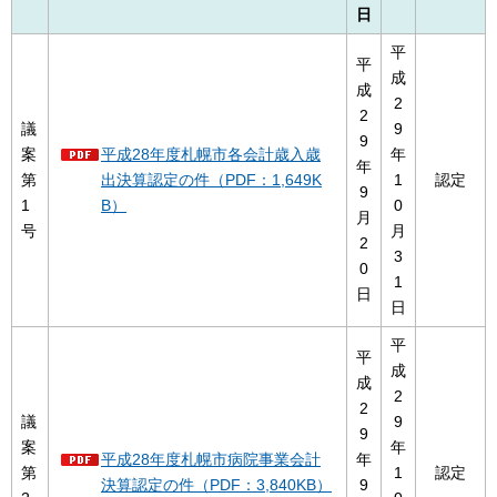
日
平
平
成
成
2
2
議
9
9
案
平成28年度札幌市各会計歳入歳
年
年
第
出決算認定の件（PDF：1,649K
1
認定
9
1
B）
0
月
号
月
2
3
0
1
日
日
平
平
成
成
2
2
議
9
9
案
年
平成28年度札幌市病院事業会計
年
第
1
認定
決算認定の件（PDF：3,840KB）
9