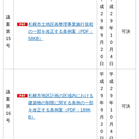
成
成
2
2
議
9
9
案
札幌市土地区画整理事業施行規程
年
年
第
の一部を改正する条例案（PDF：
可決
9
1
15
58KB）
月
0
号
2
月
0
4
日
日
平
平
成
成
2
2
議
札幌市地区計画の区域内における
9
9
案
建築物の制限に関する条例の一部
年
年
第
可決
を改正する条例案（PDF：189K
9
1
16
B）
月
0
号
2
月
0
4
日
日