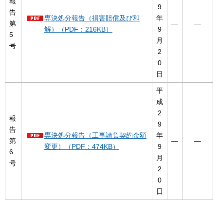
報
9
告
専決処分報告（損害賠償及び和
年
第
―
―
解）（PDF：216KB）
9
5
月
号
2
0
日
平
成
2
報
9
告
専決処分報告（工事請負契約金額
年
第
―
―
変更）（PDF：474KB）
9
6
月
号
2
0
日