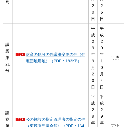
号
2
2
0
6
日
日
平
平
成
成
2
2
議
9
9
案
財産の処分の件議決変更の件（住
年
年
第
可決
宅団地用地）（PDF：183KB）
9
1
21
月
0
号
2
月
0
4
日
日
平
平
成
成
2
2
議
9
9
案
公の施設の指定管理者の指定の件
年
年
第
（東雁来児童会館）（PDF：164
可決