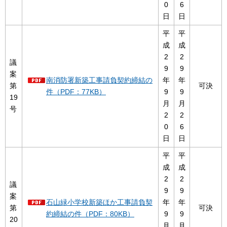
0
6
日
日
平
平
成
成
2
2
議
9
9
案
南消防署新築工事請負契約締結の
年
年
第
可決
件（PDF：77KB）
9
9
19
月
月
号
2
2
0
6
日
日
平
平
成
成
2
2
議
9
9
案
石山緑小学校新築ほか工事請負契
年
年
第
可決
約締結の件（PDF：80KB）
9
9
20
月
月