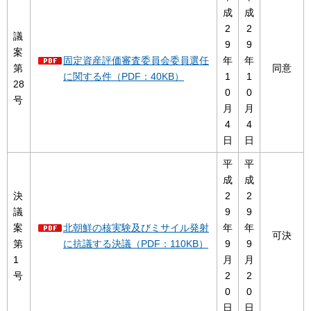
成
成
2
2
議
9
9
案
固定資産評価審査委員会委員選任
年
年
第
同意
に関する件（PDF：40KB）
1
1
28
0
0
号
月
月
4
4
日
日
平
平
成
成
決
2
2
議
9
9
案
北朝鮮の核実験及びミサイル発射
年
年
可決
第
に抗議する決議（PDF：110KB）
9
9
1
月
月
号
2
2
0
0
日
日