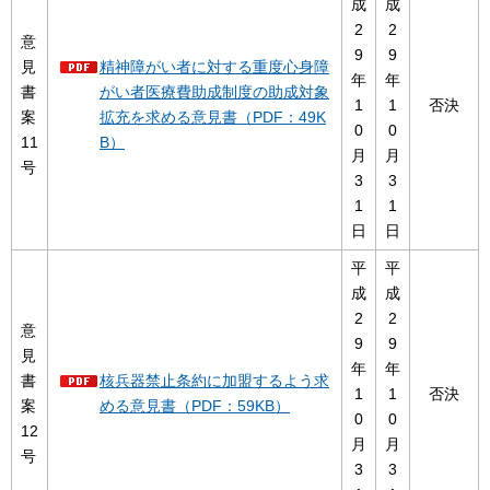
成
成
2
2
意
9
9
見
精神障がい者に対する重度心身障
年
年
書
がい者医療費助成制度の助成対象
1
1
否決
案
拡充を求める意見書（PDF：49K
0
0
11
B）
月
月
号
3
3
1
1
日
日
平
平
成
成
2
2
意
9
9
見
年
年
書
核兵器禁止条約に加盟するよう求
1
1
否決
案
める意見書（PDF：59KB）
0
0
12
月
月
号
3
3