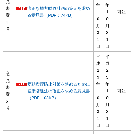
見
年
年
書
適正な地方財政計画の策定を求め
1
1
可決
案
る意見書（PDF：74KB）
0
0
4
月
月
号
3
3
1
1
日
日
平
平
成
成
2
2
意
9
9
見
受動喫煙防止対策を進めるために
年
年
書
健康増進法の改正を求める意見書
1
1
可決
案
（PDF：63KB）
0
0
5
月
月
号
3
3
1
1
日
日