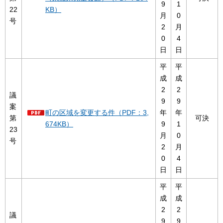
9
1
22
KB）
月
0
号
2
月
0
4
日
日
平
平
成
成
2
2
議
9
9
案
町の区域を変更する件（PDF：3,
年
年
第
可決
674KB）
9
1
23
月
0
号
2
月
0
4
日
日
平
平
成
成
2
2
議
9
9