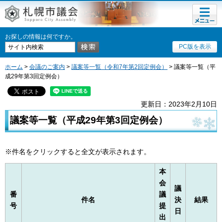
メニュ
ー
お探しの情報は何ですか。
PC版を表示
ホーム
>
会議のご案内
>
議案等一覧（令和7年第2回定例会）
> 議案等一覧（平
成29年第3回定例会）
更新日：2023年2月10日
議案等一覧（平成29年第3回定例会）
※件名をクリックすると全文が表示されます。
本
会
議
番
議
件名
決
結果
号
提
日
出