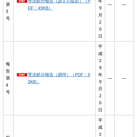
専決処分報告（訴えの提起）（P
年
第
―
―
DF：49KB）
9
3
月
号
2
0
日
平
成
2
報
9
告
専決処分報告（調停）（PDF：9
年
第
―
―
3KB）
9
4
月
号
2
0
日
平
成
2