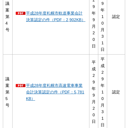
2
議
9
9
案
年
平成28年度札幌市軌道事業会計
年
第
1
認定
決算認定の件（PDF：2,902KB）
9
4
0
月
号
月
2
3
0
1
日
日
平
平
成
成
2
2
議
9
9
案
平成28年度札幌市高速電車事業
年
年
第
会計決算認定の件（PDF：5,781
1
認定
9
5
KB）
0
月
号
月
2
3
0
1
日
日