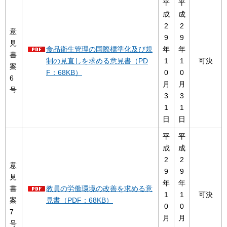
平
平
成
成
2
2
意
9
9
見
食品衛生管理の国際標準化及び規
年
年
書
制の見直しを求める意見書（PD
1
1
可決
案
F：68KB）
0
0
6
月
月
号
3
3
1
1
日
日
平
平
成
成
2
2
意
9
9
見
年
年
書
教員の労働環境の改善を求める意
1
1
可決
案
見書（PDF：68KB）
0
0
7
月
月
号