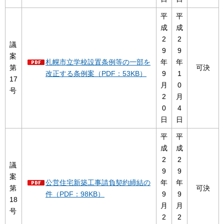
平
平
成
成
2
2
議
9
9
案
札幌市立学校設置条例等の一部を
年
年
第
可決
改正する条例案（PDF：53KB）
9
1
17
月
0
号
2
月
0
4
日
日
平
平
成
成
2
2
議
9
9
案
公営住宅新築工事請負契約締結の
年
年
第
可決
件（PDF：98KB）
9
9
18
月
月
号
2
2