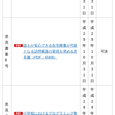
3
3
1
1
日
日
平
平
成
成
2
2
意
9
9
見
誰もが安心できる在宅療養が可能
年
年
書
となる訪問看護の実現を求める意
1
1
可決
案
見書（PDF：65KB）
0
0
8
月
月
号
3
3
1
1
日
日
平
平
成
成
2
2
意
9
9
見
小学校におけるプログラミング教
年
年