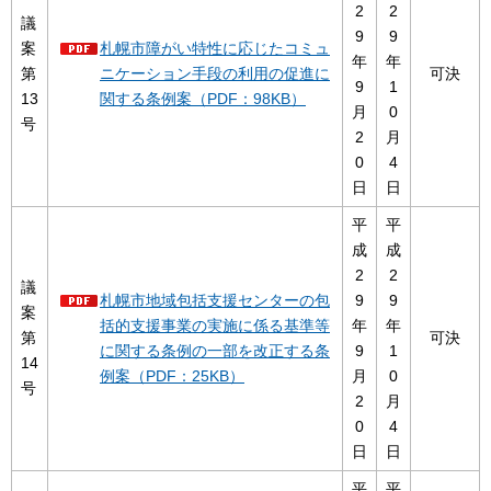
2
2
議
9
9
案
札幌市障がい特性に応じたコミュ
年
年
第
ニケーション手段の利用の促進に
可決
9
1
13
関する条例案（PDF：98KB）
月
0
号
2
月
0
4
日
日
平
平
成
成
2
2
議
札幌市地域包括支援センターの包
9
9
案
括的支援事業の実施に係る基準等
年
年
第
可決
に関する条例の一部を改正する条
9
1
14
例案（PDF：25KB）
月
0
号
2
月
0
4
日
日
平
平