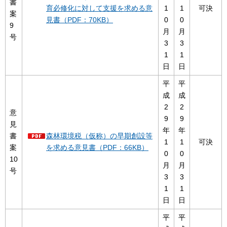
書
育必修化に対して支援を求める意
1
1
可決
案
見書（PDF：70KB）
0
0
9
月
月
号
3
3
1
1
日
日
平
平
成
成
2
2
意
9
9
見
年
年
書
森林環境税（仮称）の早期創設等
1
1
可決
案
を求める意見書（PDF：66KB）
0
0
10
月
月
号
3
3
1
1
日
日
平
平