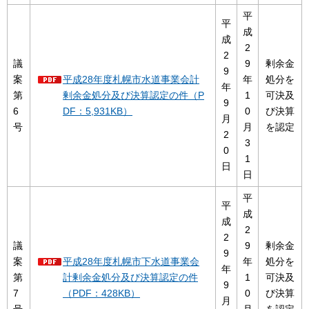
平
平
成
成
2
2
議
9
剰余金
9
案
平成28年度札幌市水道事業会計
年
処分を
年
第
剰余金処分及び決算認定の件（P
1
可決及
9
6
DF：5,931KB）
0
び決算
月
号
月
を認定
2
3
0
1
日
日
平
平
成
成
2
2
議
9
剰余金
9
案
平成28年度札幌市下水道事業会
年
処分を
年
第
計剰余金処分及び決算認定の件
1
可決及
9
7
（PDF：428KB）
0
び決算
月