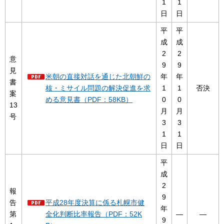
1
1
日
日
平
平
成
成
2
2
意
9
9
見
米朝の直接対話を通じた北朝鮮の
年
年
書
核・ミサイル問題の解決促進を求
1
1
否決
案
める意見書（PDF：58KB）
0
0
13
月
月
号
3
3
1
1
日
日
平
成
2
報
9
告
平成28年度決算に係る札幌市健
年
第
全化判断比率報告（PDF：52K
―
―
9