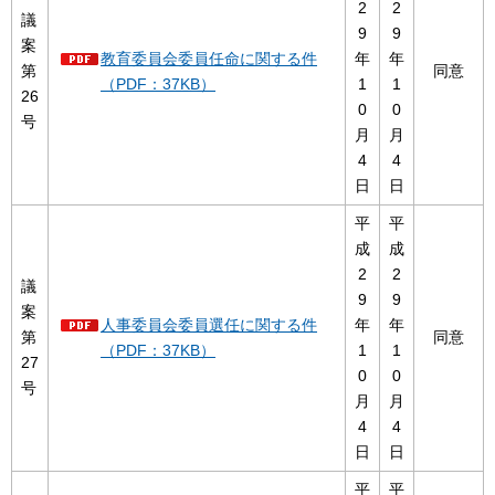
2
2
議
9
9
案
教育委員会委員任命に関する件
年
年
第
同意
（PDF：37KB）
1
1
26
0
0
号
月
月
4
4
日
日
平
平
成
成
2
2
議
9
9
案
人事委員会委員選任に関する件
年
年
第
同意
（PDF：37KB）
1
1
27
0
0
号
月
月
4
4
日
日
平
平