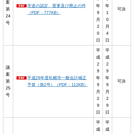
案
市道の認定、変更及び廃止の件
年
年
第
可決
（PDF：777KB）
9
1
24
月
0
号
2
月
0
4
日
日
平
平
成
成
2
2
議
9
9
案
平成29年度札幌市一般会計補正
年
年
第
可決
予算（第2号）（PDF：112KB）
9
9
25
月
月
号
2
2
9
9
日
日
平
平
成
成