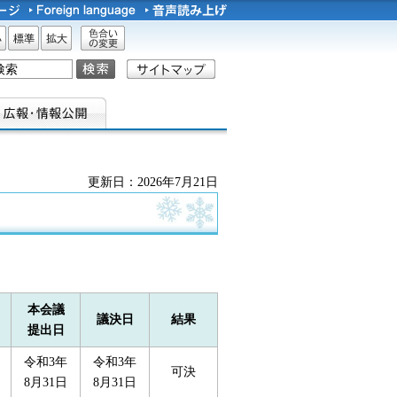
サイズ
標準
拡大
色合い
の変更
更新日：2026年7月21日
本会議
議決日
結果
提出日
令和3年
令和3年
可決
8月31日
8月31日