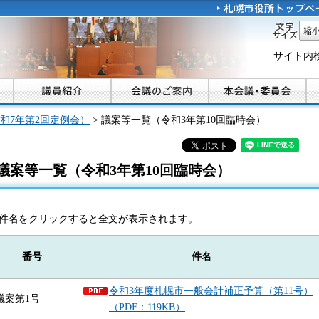
文字
縮小
和7年第2回定例会）
> 議案等一覧（令和3年第10回臨時会）
議案等一覧（令和3年第10回臨時会）
件名をクリックすると全文が表示されます。
番号
件名
令和3年度札幌市一般会計補正予算（第11号）
議案第1号
（PDF：119KB）