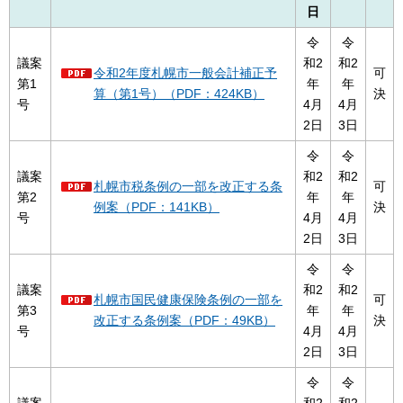
日
令
令
議案
和2
和2
令和2年度札幌市一般会計補正予
可
第1
年
年
算（第1号）（PDF：424KB）
決
号
4月
4月
2日
3日
令
令
議案
和2
和2
札幌市税条例の一部を改正する条
可
第2
年
年
例案（PDF：141KB）
決
号
4月
4月
2日
3日
令
令
議案
和2
和2
札幌市国民健康保険条例の一部を
可
第3
年
年
改正する条例案（PDF：49KB）
決
号
4月
4月
2日
3日
令
令