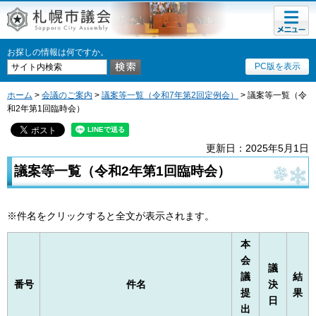
メニュ
ー
お探しの情報は何ですか。
PC版を表示
ホーム
>
会議のご案内
>
議案等一覧（令和7年第2回定例会）
> 議案等一覧（令
和2年第1回臨時会）
更新日：2025年5月1日
議案等一覧（令和2年第1回臨時会）
※件名をクリックすると全文が表示されます。
本
会
議
議
結
番号
件名
決
提
果
日
出