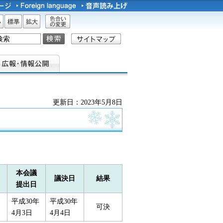
サイズ
標準
拡大
色合い
の変更
更新日：2023年5月8日
本会議
議決日
結果
提出日
平成30年
平成30年
可決
4月3日
4月4日