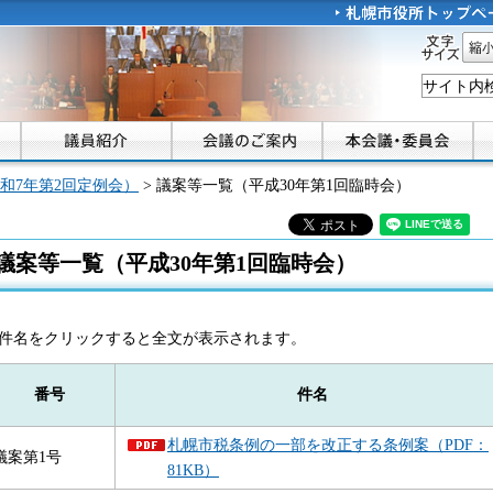
文字
縮小
和7年第2回定例会）
> 議案等一覧（平成30年第1回臨時会）
議案等一覧（平成30年第1回臨時会）
件名をクリックすると全文が表示されます。
番号
件名
札幌市税条例の一部を改正する条例案（PDF：
議案第1号
81KB）