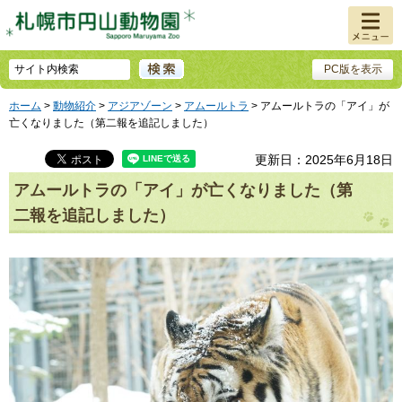
メニュ
ー
PC版を表示
ホーム
>
動物紹介
>
アジアゾーン
>
アムールトラ
> アムールトラの「アイ」が
亡くなりました（第二報を追記しました）
更新日：2025年6月18日
アムールトラの「アイ」が亡くなりました（第
二報を追記しました）