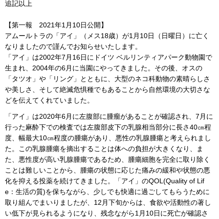
追記以上
【第一報 2021年1月10日公開】
アムールトラの「アイ」（メス18歳）が1月10日（日曜日）に亡く
なりましたので謹んでお知らせいたします。
「アイ」は2002年7月16日にドイツ ベルリンティアパーク動物園で
生まれ、2004年の6月に当園にやってきました。その後、オスの
「タツオ」や「リング」とともに、大型のネコ科動物の素晴らしさ
や美しさ、そして絶滅危惧種でもあることから自然環境の大切さな
どを伝えてくれていました。
「アイ」は2020年6月に左腹部に腫瘤があることが確認され、7月に
行った麻酔下での検査では左腹部皮下の乳腺相当部分に長さ40㎝程
度、幅最大10㎝程度の腫瘍があり、悪性の乳腺腫瘍と考えられまし
た。この乳腺腫瘍を摘出することは体への負担が大きくなり、ま
た、悪性度が高い乳腺腫瘍であるため、腫瘍細胞を完全に取り除く
ことは難しいことから、腫瘍の状態に応じた痛みの緩和や状態の悪
化を抑える投薬を続けてきました。「アイ」のQOL(Quality of Lif
e：生活の質)を保ちながら、少しでも快適に過ごしてもらうために
取り組んでまいりましたが、12月下旬からは、食欲や活動性の著し
い低下が見られるようになり、残念ながら1月10日に死亡が確認さ