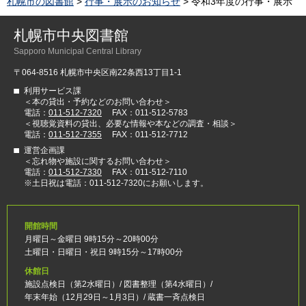
札幌市の図書館
>
行事・展示のお知らせ
> 令和3年度の行事・展示
札幌市中央図書館
Sapporo Municipal Central Library
〒064-8516 札幌市中央区南22条西13丁目1-1
利用サービス課
＜本の貸出・予約などのお問い合わせ＞
電話：
011-512-7320
FAX：011-512-5783
＜視聴覚資料の貸出、必要な情報や本などの調査・相談＞
電話：
011-512-7355
FAX：011-512-7712
運営企画課
＜忘れ物や施設に関するお問い合わせ＞
電話：
011-512-7330
FAX：011-512-7110
※土日祝は電話：011-512-7320にお願いします。
開館時間
月曜日～金曜日 9時15分～20時00分
土曜日・日曜日・祝日 9時15分～17時00分
休館日
施設点検日（第2水曜日）/ 図書整理（第4水曜日）/
年末年始（12月29日～1月3日）/ 蔵書一斉点検日