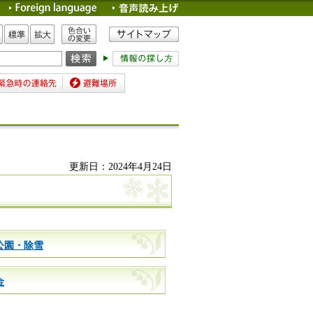
色合いの変更
標準
拡大
時の連絡先
避難場所
更新日：2024年4月24日
公園・除雪
金