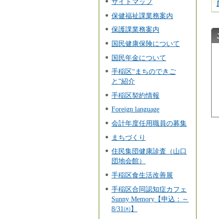
サイトマップ
保健福祉課業務案内
保護課業務案内
国民健康保険について
国民年金について
手稲区“まちのできご
と”紹介
手稲区契約情報
Foreign language
会計年度任用職員の募集
まちづくり
住民集団健康診査（山口
団地会館）
手稲区食生活改善展
手稲区合同認知症カフェ
Sunny Memory【申込：～
8/31㈭】