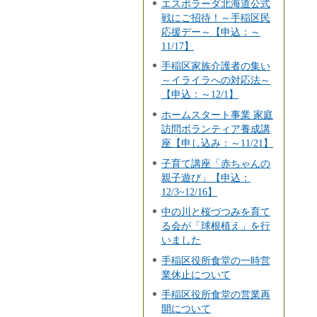
エスポラーダ北海道公式
戦にご招待！～手稲区民
応援デー～【申込：～
11/17】
手稲区家族介護者の集い
～イライラへの対応法～
【申込：～12/1】
ホームスタート事業 家庭
訪問ボランティア養成講
座【申し込み：～11/21】
子育て講座「赤ちゃんの
親子遊び」【申込：
12/3~12/16】
中の川と桜づつみを育て
る会が「球根植え」を行
いました
手稲区役所食堂の一時営
業休止について
手稲区役所食堂の営業再
開について