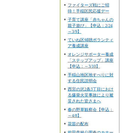
ファイターズ戦にご招
待！手稲区民応援デー
子育て講座「赤ちゃんの
親子遊び」【申込：2/24
～3/9】
ていね区傾聴ボランティ
ア養成講座
オレンジサポーター養成
「ステップアップ」講座
【申込：～3/10】
手稲山地区地すべりに対
する住民説明会
西宮の沢2条3丁目におけ
る爆発火災事故により被
災された皆さまへ
春の野草観察会【申込：
～4/8】
花苗の配布
前田森林公園春のカナー