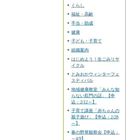
くらし
福祉・高齢
手当・助成
健康
子ども・子育て
組織案内
はじめよう！生ごみリサ
イクル
とみおかウィンターフェ
スティバル
地域健康教室「みんな知
らない肛門の話」【申
込：2/12～】
子育て講座「赤ちゃんの
親子遊び」【申込：2/28
～】
春の野草観察会【申込：
～4/9】