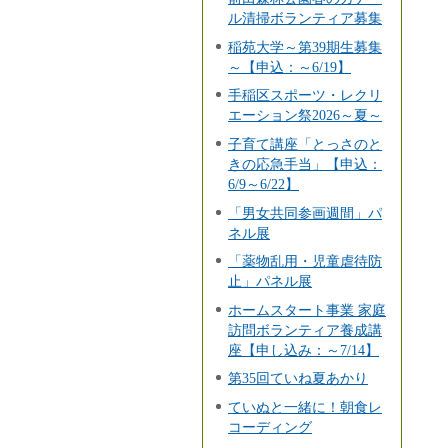
ル清掃ボランティア募集
稲苑大学～第39期生募集
～【申込：～6/19】
手稲区スポーツ・レクリ
エーション祭2026～夏～
子育て講座「とっさのと
きの応急手当」【申込：
6/9～6/22】
「男女共同参画週間」パ
ネル展
「薬物乱用・児童虐待防
止」パネル展
ホームスタート事業 家庭
訪問ボランティア養成講
座【申し込み：～7/14】
第35回ていね夏あかり
ていぬと一緒に！朝食レ
コーディング