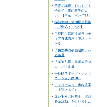
子育て講座「おしえて！
子育て世帯の防災のコ
ツ」【申込：7/1～7/14】
稲苑大学～第38期生募集
～【申込：～6/20】
手稲区生活応援ボランテ
ィア養成講座【申込：～
7/4】
「男女共同参画週間」パ
ネル展
「薬物乱用・児童虐待防
止」パネル展
手稲区スポーツ・レクリ
エーション祭2025
インターネット市政提案
（手稲区あて）
赤い羽根共同募金「街頭
募金活動」を行いました