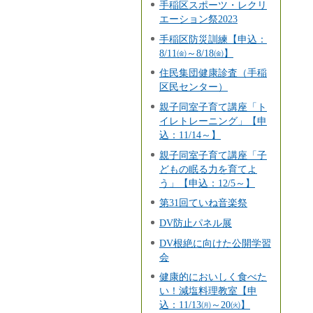
手稲区スポーツ・レクリ
エーション祭2023
手稲区防災訓練【申込：
8/11㈮～8/18㈮】
住民集団健康診査（手稲
区民センター）
親子同室子育て講座「ト
イレトレーニング」【申
込：11/14～】
親子同室子育て講座「子
どもの眠る力を育てよ
う」【申込：12/5～】
第31回ていね音楽祭
DV防止パネル展
DV根絶に向けた公開学習
会
健康的においしく食べた
い！減塩料理教室【申
込：11/13㈪～20㈫】