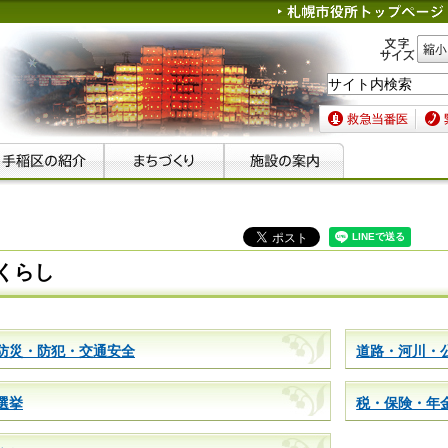
文字サイズ
縮小
救急当番医
緊急
くらし
防災・防犯・交通安全
道路・河川・
選挙
税・保険・年