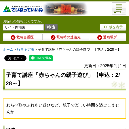
メニュ
ー
お探しの情報は何ですか。
PC版を表示
救急当番医
緊急時の連絡先
避難場所
ホーム
>
行事予定表
> 子育て講座「赤ちゃんの親子遊び」【申込：2/28～】
更新日：2025年2月1日
子育て講座「赤ちゃんの親子遊び」【申込：2/
28～】
わらべ歌やふれあい遊びなど、親子で楽しい時間を過ごしませ
んか