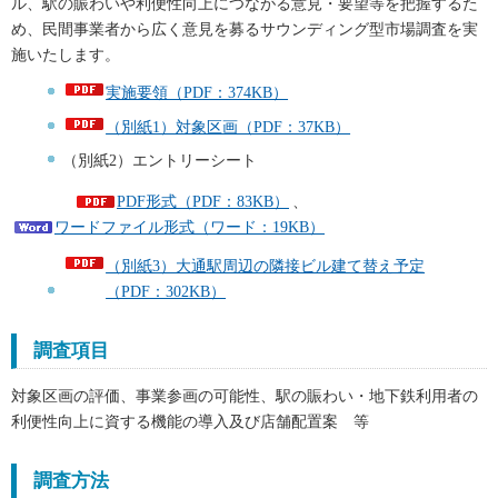
ル、駅の賑わいや利便性向上につながる意見・要望等を把握するた
め、民間事業者から広く意見を募るサウンディング型市場調査を実
施いたします。
実施要領（PDF：374KB）
（別紙1）対象区画（PDF：37KB）
（別紙2）エントリーシート
PDF形式（PDF：83KB）
、
ワードファイル形式（ワード：19KB）
（別紙3）大通駅周辺の隣接ビル建て替え予定
（PDF：302KB）
調査項目
対象区画の評価、事業参画の可能性、駅の賑わい・地下鉄利用者の
利便性向上に資する機能の導入及び店舗配置案 等
調査方法