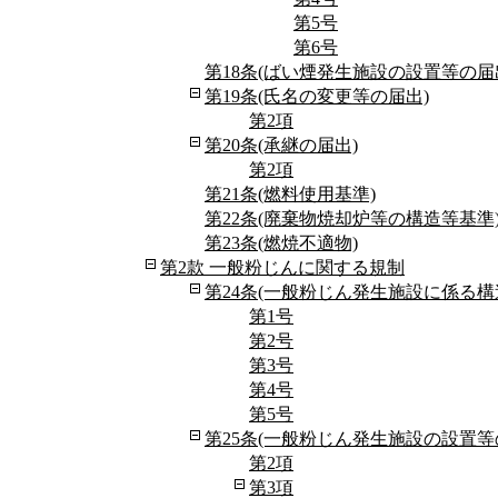
第5号
第6号
第18条(ばい煙発生施設の設置等の届
第19条(氏名の変更等の届出)
第2項
第20条(承継の届出)
第2項
第21条(燃料使用基準)
第22条(廃棄物焼却炉等の構造等基準
第23条(燃焼不適物)
第2款 一般粉じんに関する規制
第24条(一般粉じん発生施設に係る構
第1号
第2号
第3号
第4号
第5号
第25条(一般粉じん発生施設の設置等
第2項
第3項