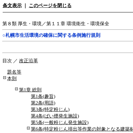
条文表示
｜
このページを閉じる
第８類 厚生・環境／第１１章 環境衛生・環境保全
○札幌市生活環境の確保に関する条例施行規則
目次
／
改正沿革
題名等
本則
第1章 総則
第1条(趣旨)
第2条(用語)
第3条(特定粉じん)
第4条(ばい煙発生施設)
第5条(一般粉じん発生施設)
第6条(特定粉じん排出等作業の対象となる建築