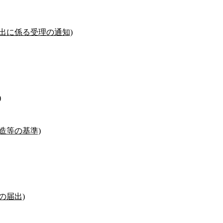
出に係る受理の通知)
)
造等の基準)
の届出)