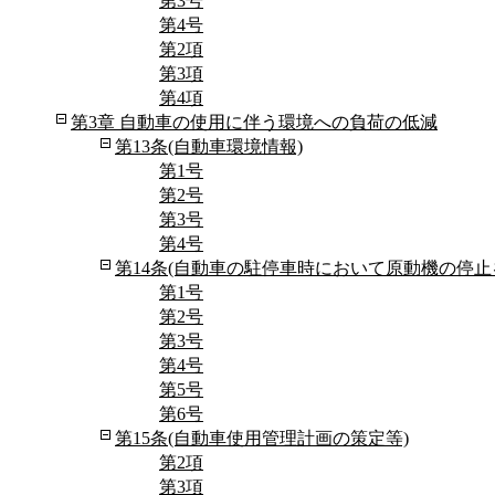
第3号
第4号
第2項
第3項
第4項
第3章 自動車の使用に伴う環境への負荷の低減
第13条(自動車環境情報)
第1号
第2号
第3号
第4号
第14条(自動車の駐停車時において原動機の停止
第1号
第2号
第3号
第4号
第5号
第6号
第15条(自動車使用管理計画の策定等)
第2項
第3項