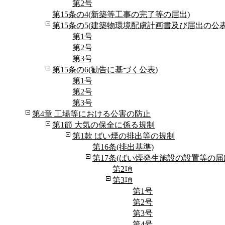
第2号
第15条の4(新築等工事の完了等の届出)
第15条の5(建築物環境配慮計画書及び届出の公表
第1号
第2号
第3号
第15条の6(勧告に基づく公表)
第1号
第2号
第3号
第4章 工場等における公害の防止
第1節 大気の保全に係る規制
第1款 ばい煙の排出等の規制
第16条(排出基準)
第17条(ばい煙発生施設の設置等の届
第2項
第3項
第1号
第2号
第3号
第4号