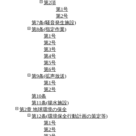
第2項
第1号
第2号
第7条(騒音発生施設)
第8条(指定作業)
第1号
第2号
第3号
第4号
第5号
第6号
第9条(拡声放送)
第1号
第2号
第10条
第11条(揚水施設)
第2章 地球環境の保全
第12条(環境保全行動計画の策定等)
第1号
第2号