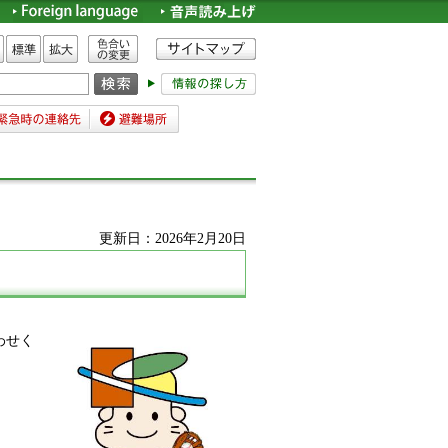
色合いの変更
標準
拡大
時の連絡先
避難場所
更新日：2026年2月20日
わせく