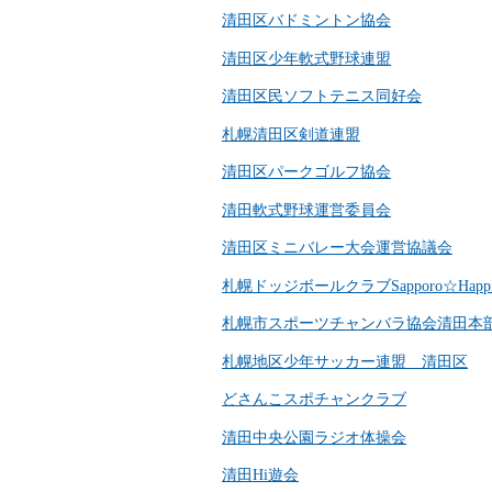
清田区バドミントン協会
清田区少年軟式野球連盟
清田区民ソフトテニス同好会
札幌清田区剣道連盟
清田区パークゴルフ協会
清田軟式野球運営委員会
清田区ミニバレー大会運営協議会
札幌ドッジボールクラブSapporo☆Happin
札幌市スポーツチャンバラ協会清田本
札幌地区少年サッカー連盟 清田区
どさんこスポチャンクラブ
清田中央公園ラジオ体操会
清田Hi遊会