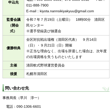
申込先
011-888-7900
E-mail：kiyota.nannsikiyakyuu@gmail.com
監督会議
令和７年７月19日（土曜日） 18時00分 清田区
（開会
民センター
式）
※選手登録及び抽選会
全区対抗戦出場権（清田区代表） ９月14日
（日）・９月21日（日）開催
優勝特典
※正当な理由なく、出場を辞退した場合は、次年度
の出場資格を失うものといたします
主催
清田軟式野球運営委員会
後援
札幌市清田区
問い合わせ先
事務局長（早川
淳
一）
電
話：090-1306-6601