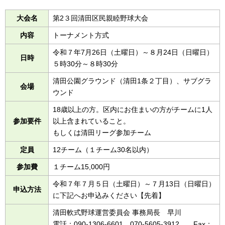
大会名
第2３回清田区民親睦野球大会
内容
トーナメント方式
令和７年7月26日（土曜日）～８月24日（日曜日）
日時
５時30分～８時30分
清田公園グラウンド（清田1条２丁目）、サブグラ
会場
ウンド
18歳以上の方。区内にお住まいの方がチームに1人
参加要件
以上含まれていること。
もしくは清田リーグ参加チーム
定員
12チーム（１チーム30名以内）
参加費
１チーム15,000円
令和７年７月５日（土曜日）～７月13日（日曜日）
申込方法
に下記へお申込みください【先着】
清田軟式野球運営委員会 事務局長 早川
電話：090-1306-6601、070-5605-3912 Fax：