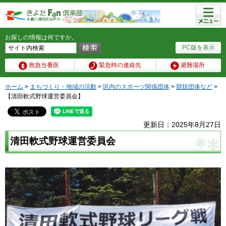
メニュ
ー
お探しの情報は何ですか。
PC版を表示
救急当番医
緊急時の連絡先
避難場所
ホーム
>
まちづくり・地域の活動
>
区内のスポーツ関係団体
>
競技団体など
>
【清田軟式野球運営委員会】
更新日：2025年8月27日
清田軟式野球運営委員会