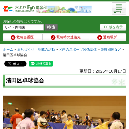
メニュ
ー
お探しの情報は何ですか。
PC版を表示
救急当番医
緊急時の連絡先
避難場所
ホーム
>
まちづくり・地域の活動
>
区内のスポーツ関係団体
>
競技団体など
>
清田区卓球協会
更新日：2025年10月17日
清田区卓球協会