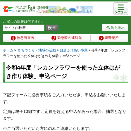
メニュ
ー
お探しの情報は何ですか。
PC版を表示
救急当番医
緊急時の連絡先
避難場所
ホーム
>
まちづくり・地域の活動
>
自然ふれあい事業
> 令和4年度「レカンフ
ラワーを使った立体はがき作り体験」申込ページ
令和4年度「レカンフラワーを使った立体はが
き作り体験」申込ページ
下記フォームに必要事項をご入力いただき、申込をお願いいたしま
す。
定員は親子10組です。定員を超える申込があった場合、抽選となり
ます。
※ご当選いただいた方にのみご連絡いたします。