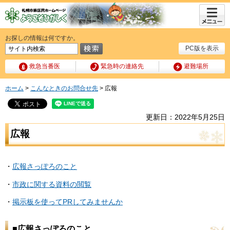
メニュ
ー
お探しの情報は何ですか。
PC版を表示
救急当番医
緊急時の連絡先
避難場所
ホーム
>
こんなときのお問合せ先
> 広報
更新日：2022年5月25日
広報
・
広報さっぽろのこと
・
市政に関する資料の閲覧
・
掲示板を使ってPRしてみませんか
■広報さっぽろのこと