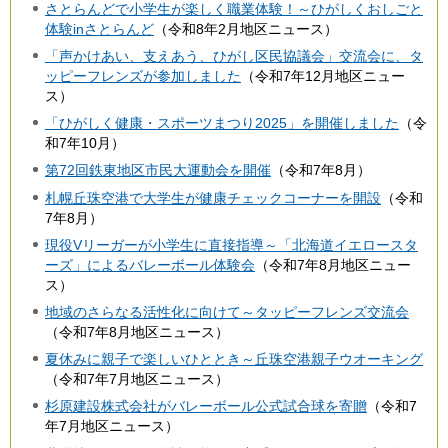
さとらんどで小学生が楽しく職業体験！～ひがしくおしごと
体験inさとらんど
（令和8年2月地区ニュース）
「声かけあい、支えあう、ひがし区民協議会」交流会に、タ
ッピーフレンズが参加しました
（令和7年12月地区ニュー
ス）
「ひがしく健康・スポーツまつり2025」を開催しました
（令
和7年10月）
第72回鉄東地区市民大運動会を開催
（令和7年8月）
札幌丘珠空港で大学生が健康チェックコーナーを開設
（令和
7年8月）
現役Vリーガーが小学生に直接指導～「北海道イエロースタ
ーズ」によるバレーボール体験会
（令和7年8月地区ニュー
ス）
地域のさらなる活性化に向けて～タッピーフレンズ交流会
（令和7年8月地区ニュース）
夏休みに親子で楽しいひととき～丘珠空港親子ウオーキング
（令和7年7月地区ニュース）
杉原建設株式会社がバレーボール公式試合球を寄贈
（令和7
年7月地区ニュース）