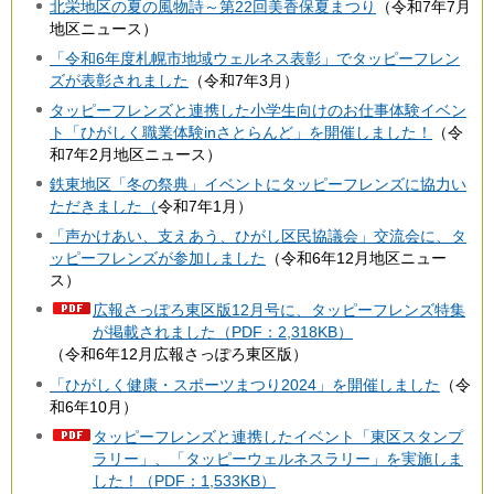
北栄地区の夏の風物詩～第22回美香保夏まつり
（令和7年7月
地区ニュース）
「令和6年度札幌市地域ウェルネス表彰」でタッピーフレン
ズが表彰されました
（令和7年3月）
タッピーフレンズと連携した小学生向けのお仕事体験イベン
ト「ひがしく職業体験inさとらんど」を開催しました！
（令
和7年2月地区ニュース）
鉄東地区「冬の祭典」イベントにタッピーフレンズに協力い
ただきました（
令和7年1月）
「声かけあい、支えあう、ひがし区民協議会」交流会に、タ
ッピーフレンズが参加しました
（令和6年12月地区ニュー
ス）
広報さっぽろ東区版12月号に、タッピーフレンズ特集
が掲載されました（PDF：2,318KB）
（令和6年12月広報さっぽろ東区版）
「ひがしく健康・スポーツまつり2024」を開催しました
（令
和6年10月）
タッピーフレンズと連携したイベント「東区スタンプ
ラリー」、「タッピーウェルネスラリー」を実施しま
した！（PDF：1,533KB）