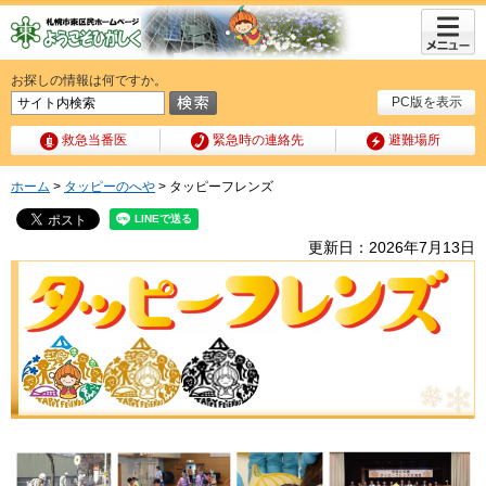
メニュ
ー
お探しの情報は何ですか。
PC版を表示
救急当番医
緊急時の連絡先
避難場所
ホーム
>
タッピーのへや
> タッピーフレンズ
更新日：2026年7月13日