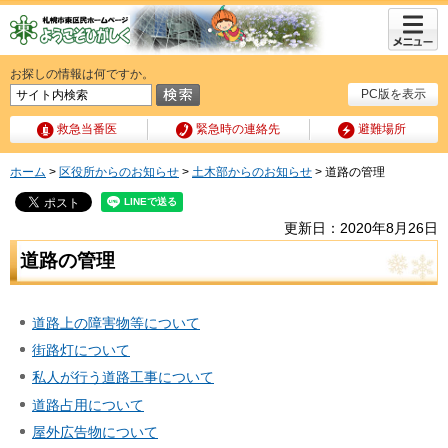
メニュ
ー
お探しの情報は何ですか。
PC版を表示
救急当番医
緊急時の連絡先
避難場所
ホーム
>
区役所からのお知らせ
>
土木部からのお知らせ
> 道路の管理
更新日：2020年8月26日
道路の管理
道路上の障害物等について
街路灯について
私人が行う道路工事について
道路占用について
屋外広告物について