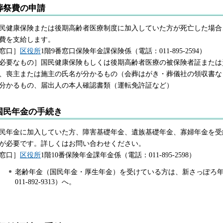
葬祭費の申請
民健康保険または後期高齢者医療制度に加入していた方が死亡した場合
費を支給します。
窓口］
区役所
1階9番窓口保険年金課保険係（電話：011-895-2594）
必要なもの］国民健康保険もしくは後期高齢者医療の被保険者証または
、喪主または施主の氏名が分かるもの（会葬はがき・葬儀社の領収書な
分かるもの、届出人の本人確認書類（運転免許証など）
国民年金の手続き
民年金に加入していた方、障害基礎年金、遺族基礎年金、寡婦年金を受
が必要です。詳しくはお問い合わせください。
窓口］
区役所
1階10番保険年金課年金係（電話：011-895-2598）
老齢年金（国民年金・厚生年金）を受けている方は、新さっぽろ年
011-892-9313）へ。