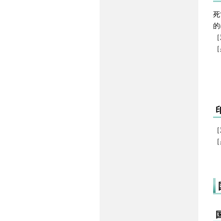
死
的
［
［
［
［