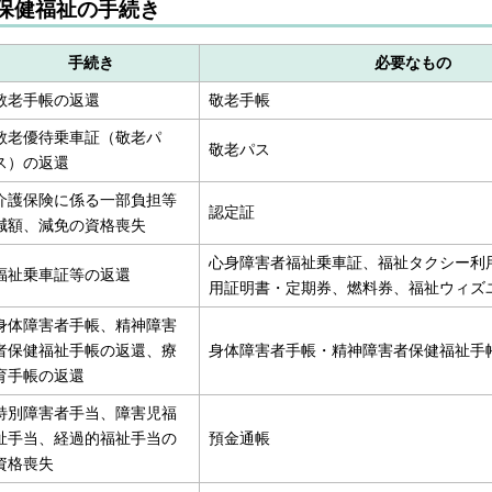
保健福祉の手続き
手続き
必要なもの
敬老手帳の返還
敬老手帳
敬老優待乗車証（敬老パ
敬老パス
ス）の返還
介護保険に係る一部負担等
認定証
減額、減免の資格喪失
心身障害者福祉乗車証、福祉タクシー利
福祉乗車証等の返還
用証明書・定期券、燃料券、福祉ウィズ
身体障害者手帳、精神障害
者保健福祉手帳の返還、療
身体障害者手帳・精神障害者保健福祉手
育手帳の返還
特別障害者手当、障害児福
祉手当、経過的福祉手当の
預金通帳
資格喪失