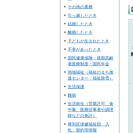
その他の業務
引っ越したとき
結婚したとき
離婚したとき
子どもが生まれたとき
不幸があったとき
国民健康保険・後期高齢
者医療制度・国民年金
地域福祉（福祉のまち推
進センター・福祉除雪）
生活保護
難病
生活衛生（営業許可、食
中毒、医療従事者や調理
師などの免許）
厚別区保健福祉部 入
札・契約等情報