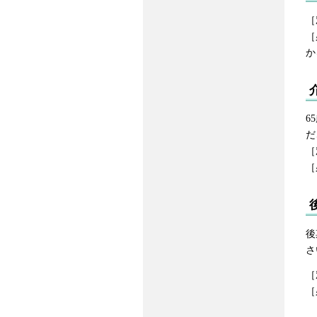
［
［
か
6
だ
［
［
後
さ
［
［