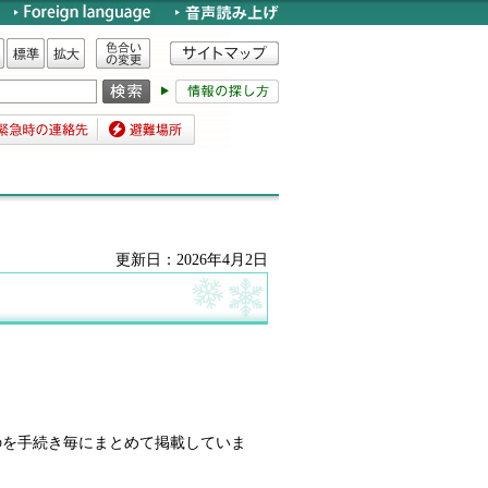
色合いの変更
標準
拡大
時の連絡先
避難場所
更新日：2026年4月2日
のを手続き毎にまとめて掲載していま
。