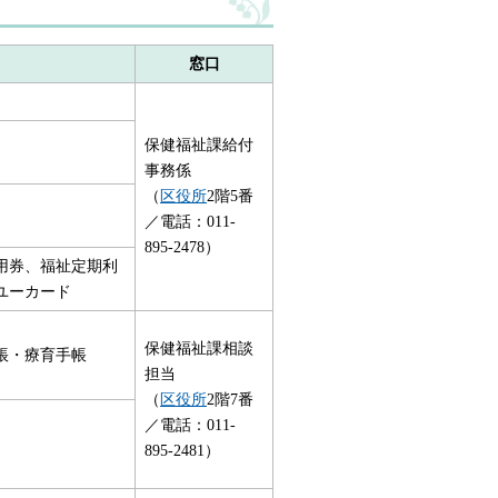
窓口
保健福祉課給付
事務係
（
区役所
2階5番
／電話：011-
895-2478）
用券、福祉定期利
ユーカード
保健福祉課相談
帳・療育手帳
担当
（
区役所
2階7番
／電話：011-
895-2481）