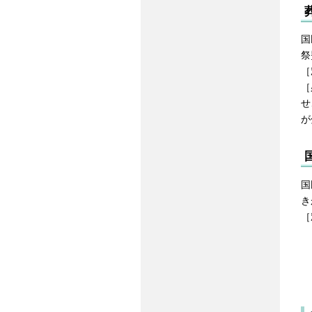
国
祭
［
［
せ
が
国
き
［