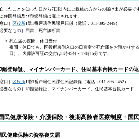
亡したことを知った日から7日以内にご親族の方からの届け出が必要で
に住民登録及び印鑑登録は廃止されます。
窓口］
区役所
1階1番戸籍住民課戸籍係（電話：011-895-2449）
必要なもの］届書、死亡診断書
死亡届の夜間・休日受付
夜間・休日でも、区役所東側入口の日直室で死亡届をお預かりす
日）。火葬許可証の交付は8時45分～17時15分です。
印鑑登録証、マイナンバーカード、住民基本台帳カードの返
窓口］
区役所
1階3番戸籍住民課住民記録係（電話：011-895-2452）
必要なもの］印鑑登録証、マイナンバーカード、住民基本台帳カード
国民健康保険・介護保険・後期高齢者医療制度・国
国民健康保険の資格喪失届