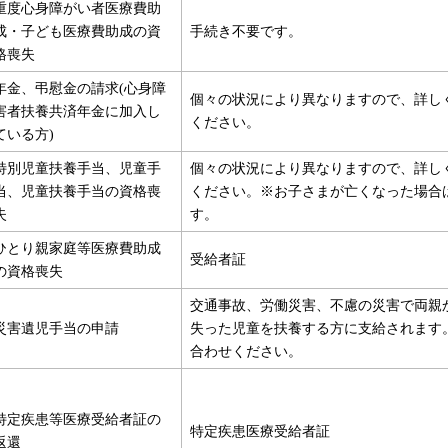
重度心身障がい者医療費助
成・子ども医療費助成の資
手続き不要です。
格喪失
年金、弔慰金の請求(心身障
個々の状況により異なりますので、詳し
害者扶養共済年金に加入し
ください。
ている方)
特別児童扶養手当、児童手
個々の状況により異なりますので、詳し
当、児童扶養手当の資格喪
ください。※お子さまが亡くなった場合
失
す。
ひとり親家庭等医療費助成
受給者証
の資格喪失
交通事故、労働災害、不慮の災害で両親
災害遺児手当の申請
失った児童を扶養する方に支給されます
合わせください。
特定疾患等医療受給者証の
特定疾患医療受給者証
返還