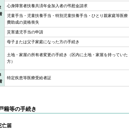
心身障害者扶養共済年金加入者の弔慰金請求
2
階
児童手当・児童扶養手当・特別児童扶養手当・ひとり親家庭等医療
費助成の資格喪失
災害遺児手当の申請
母子または父子家庭になった方の手続き
土地・家屋の所有者変更の手続き（区内に土地・家屋を持っていた
方）
3
特定疾患等医療受給者証
階
戸籍等の手続き
死亡届