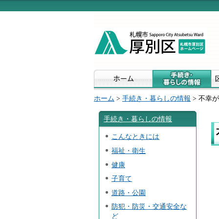
ホーム
>
手続き・暮らしの情報
> 不幸
手続き・暮らしの情報
こんなときには
福祉・衛生
健康
子育て
道路・公園
防犯・防災・交通安全な
ど