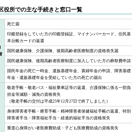
区役所での主な手続きと窓口一覧
死亡届
印鑑登録をしていた方の印鑑登録証、マイナンバーカード、住民基
本台帳カードの返還
1
国民健康保険、介護保険、後期高齢者医療制度の資格喪失届
階
国民健康保険、後期高齢者医療制度に加入していた方の葬祭費申請
国民年金の死亡一時金、遺族基礎年金、寡婦年金の申請、障害基礎
年金・遺族基礎年金を受給していた方の死亡の届出
敬老手帳・敬老パス・福祉乗車証等の返還、介護保険に係る一部負
担金等減額・減免の資格喪失
（敬老手帳の交付は平成25年12月27日で終了しました）
身体障害者手帳・療育手帳・精神障害者保健福祉手帳の返還、特別
障害者手当・障害福祉手当・経過的福祉手当の資格喪失
重度心身障がい者医療費助成・子ども医療費助成の資格喪失