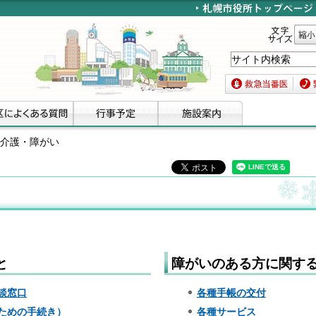
文字サイズ
縮小
救急当番医
緊急
・介護・障がい
と
障がいのある方に関す
談窓口
各種手帳の交付
ための手続き）
各種サービス