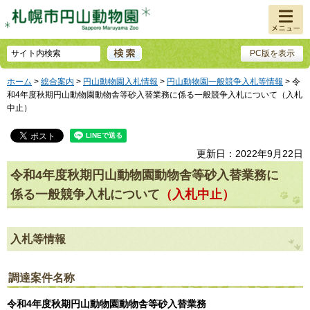
メニュ
ー
PC版を表示
ホーム
>
総合案内
>
円山動物園入札情報
>
円山動物園一般競争入札等情報
> 令
和4年度秋期円山動物園動物舎等砂入替業務に係る一般競争入札について（入札
中止）
更新日：2022年9月22日
令和4年度秋期円山動物園動物舎等砂入替業務に
係る一般競争入札について
（入札中止）
入札等情報
調達案件名称
令和4年度秋期円山動物園動物舎等砂入替業務