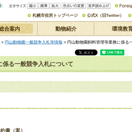
文字サイ
縮小
標準
拡大
色合いの変
音声読み上
ズ
更
げ
札幌市役所トップページ
公式X（旧Twitter）
総合案内
動物紹介
環境教
>
円山動物園一般競争入札等情報
> 円山動物園飼料管理等業務に係る
に係る一般競争入札について
契約書（案）