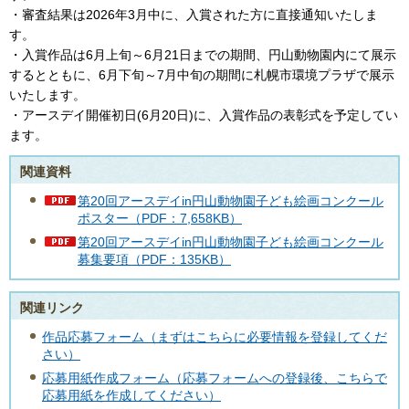
・審査結果は2026年3月中に、入賞された方に直接通知いたしま
す。
・入賞作品は6月上旬～6月21日までの期間、円山動物園内にて展示
するとともに、6月下旬～7月中旬の期間に札幌市環境プラザで展示
いたします。
・アースデイ開催初日(6月20日)に、入賞作品の表彰式を予定してい
ます。
関連資料
第20回アースデイin円山動物園子ども絵画コンクール
ポスター（PDF：7,658KB）
第20回アースデイin円山動物園子ども絵画コンクール
募集要項（PDF：135KB）
関連リンク
作品応募フォーム（まずはこちらに必要情報を登録してくだ
さい）
応募用紙作成フォーム（応募フォームへの登録後、こちらで
応募用紙を作成してください）