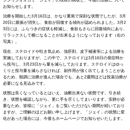
シンリンオオカミ「ジェイ」の現在の病状と、今後の治療について
お知らせします。
治療を開始した3月16日は、かなり重篤で深刻な状態でしたが、3月
20日に眼振が消失し、食欲が回復する傾向が認められました。3月2
3日には、ふらつきの症状も軽減し、食欲もさらに回復傾向にあり、
リラックスして横になることが出来るようになっております（右の
写真）。
現在、ステロイドや吐き気止め、強肝剤、皮下補液等による治療を
実施しておりますが、この中で、ステロイドは3月16日の発症時か
ら投与し、3月23日から量を減らしております。ステロイドはゆっ
くりと投与量を減らさなければ、副作用が強く出てしまうことがあ
るため、順調に治療が進んだ場合でも、あと2週間ほどは投薬治療が
必要になる見込みです。
状態は良くなっているとはいえ、油断出来ない状態です。引き続
き、状態を確認しながら、更に手を尽くしてまいります。安静が必
要なため、皆様に「ジェイ」をご覧いただけない期間が続いており
ますが、ご理解のほどお願い申し上げます。「ジェイ」の状態に変
化があった場合には、今後もホームページでお知らせいたします。