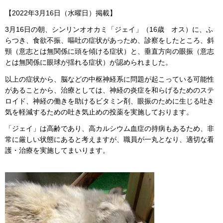
【2022年3月16日（水曜日）掲載】
3月16日の朝、シンリンオオカミ「ジェイ」（16歳 オス）に、ふ
らつき、食欲不振、嘔吐の症状があっため、診察をしたところ、斜
頸（意志とは無関係に頭を傾ける症状）と、垂直方向の眼振（意志
とは無関係に眼球が揺れる症状）が認められました。
以上の症状から、脳などの中枢神経系に問題が起こっている可能性
があることから、治療としては、神経の炎症を和らげるためのステ
ロイド、神経の働きを助けるビタミン剤、眼振のために生じる吐き
気を軽減するための吐き気止めの投薬を実施しております。
「ジェイ」は高齢であり、高カルシウム血症の持病もあるため、非
常に厳しい状態にあると考えますが、職員が一丸となり、適切な看
護・治療を実施してまいります。