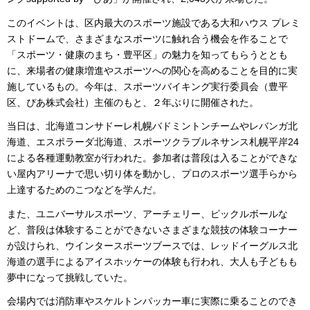
このイベントは、区内最大のスポーツ施設である大和ハウス プレミ
ストドームで、さまざまなスポーツに触れ合う機会を作ることで
「スポーツ・健康のまち・豊平区」の魅力を知ってもらうととも
に、来場者の健康増進やスポーツへの関心を高めることを目的に実
施しているもの。今年は、スポーツバイキング実行委員会（豊平
区、ぴあ株式会社）主催のもと、２年ぶりに開催された。
当日は、北海道コンサドーレ札幌バドミントンチームやレバンガ北
海道、エスポラーダ北海道、スポーツクラブルネサンス札幌平岸24
による各種運動教室が行われた。参加者は普段は入ることができな
い屋内アリーナで思い切り体を動かし、プロのスポーツ選手らから
上達するためのこつなどを学んだ。
また、ユニバーサルスポーツ、アーチェリー、ピックルボールな
ど、普段は体験することができないさまざまな競技の体験コーナー
が設けられ、ウインタースポーツブースでは、レッドイーグルス北
海道の選手によるアイスホッケーの体験も行われ、大人も子どもも
夢中になって挑戦していた。
会場内では消防車やスケルトンパッカー車に実際に乗ることのでき