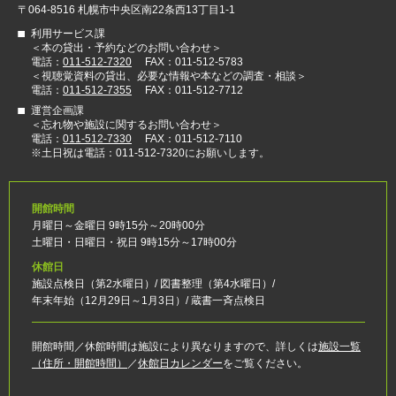
〒064-8516 札幌市中央区南22条西13丁目1-1
利用サービス課
＜本の貸出・予約などのお問い合わせ＞
電話：
011-512-7320
FAX：011-512-5783
＜視聴覚資料の貸出、必要な情報や本などの調査・相談＞
電話：
011-512-7355
FAX：011-512-7712
運営企画課
＜忘れ物や施設に関するお問い合わせ＞
電話：
011-512-7330
FAX：011-512-7110
※土日祝は電話：011-512-7320にお願いします。
開館時間
月曜日～金曜日 9時15分～20時00分
土曜日・日曜日・祝日 9時15分～17時00分
休館日
施設点検日（第2水曜日）/ 図書整理（第4水曜日）/
年末年始（12月29日～1月3日）/ 蔵書一斉点検日
開館時間／休館時間は施設により異なりますので、詳しくは
施設一覧
（住所・開館時間）
／
休館日カレンダー
をご覧ください。