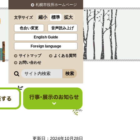
札幌市役所ホームページ
縮小
標準
拡大
文字サイズ
色合い変更
音声読み上げ
English Guide
Foreign language
サイトマップ
よくある質問
お問い合わせ
サ
イ
ト
行事・展示のお知らせ
内
検
索
更新日：2024年10月28日